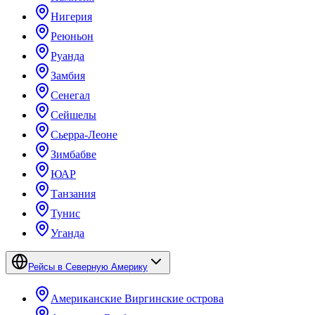
Нигерия
Реюньон
Руанда
Замбия
Сенегал
Сейшелы
Сьерра-Леоне
Зимбабве
ЮАР
Танзания
Тунис
Уганда
Рейсы в Северную Америку
Американские Виргинские острова