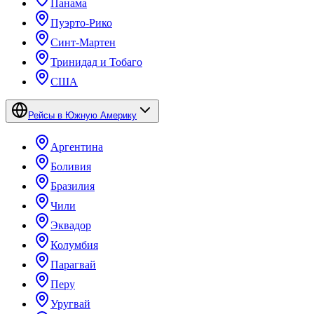
Панама
Пуэрто-Рико
Синт-Мартен
Тринидад и Тобаго
США
Рейсы в Южную Америку
Аргентина
Боливия
Бразилия
Чили
Эквадор
Колумбия
Парагвай
Перу
Уругвай