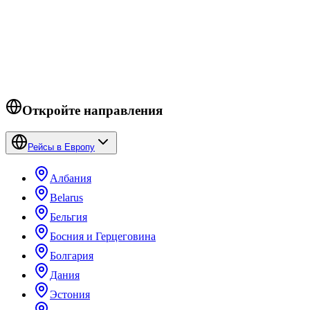
Екатеринбург
→
Стамбул
.
Проверить цены →
Откройте направления
Рейсы в Европу
Албания
Belarus
Бельгия
Босния и Герцеговина
Болгария
Дания
Эстония