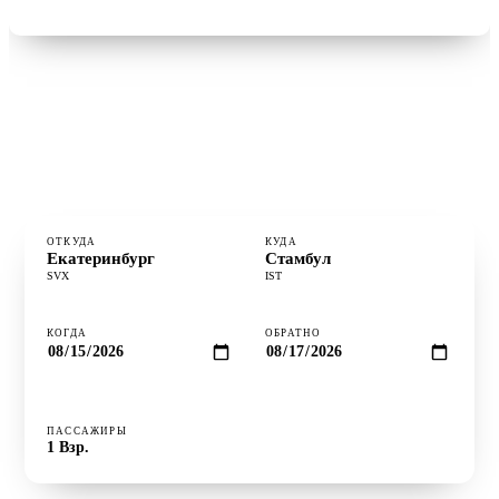
Найти рейсы →
°
В ПОЛЁТЕ
4ч 5м
⋮
РАССТОЯНИЕ
2 859 км
·
САМЫЙ ВЫГОДНЫЙ
Вторник
ОТКУДА
КУДА
Екатеринбург
Стамбул
SVX
IST
КОГДА
ОБРАТНО
ПАССАЖИРЫ
Проверить цены ↻
1
Взр.