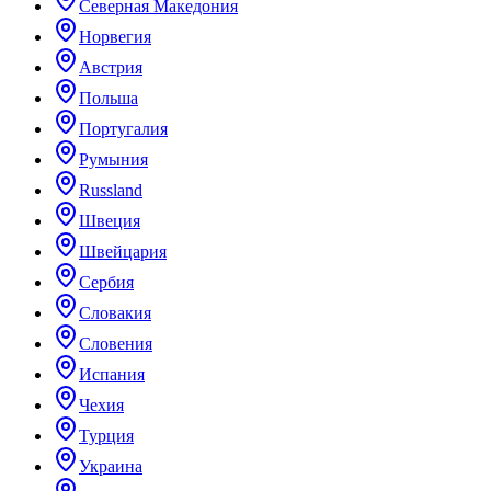
Северная Македония
Норвегия
Австрия
Польша
Португалия
Румыния
Russland
Швеция
Швейцария
Сербия
Словакия
Словения
Испания
Чехия
Турция
Украина