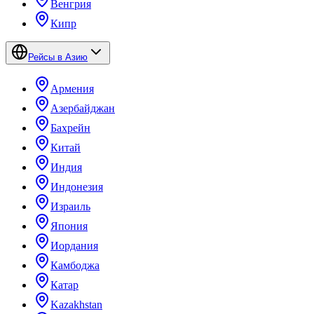
Венгрия
Кипр
Рейсы в Азию
Армения
Азербайджан
Бахрейн
Китай
Индия
Индонезия
Израиль
Япония
Иордания
Камбоджа
Катар
Kazakhstan