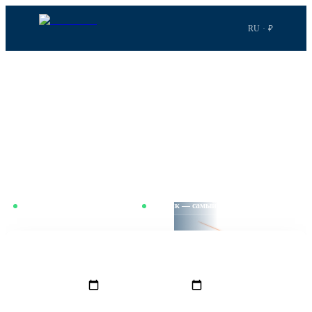
RU · ₽
Главная
›
Рейсы
›
Екатеринбург
→
Стамбул
МАРШРУТ
·
SVX
→
IST
Рейсы в Стамбул
Екатеринбург–Стамбул. 4ч 5м в полёте. Сравниваем
ежедневно — Вторник — самый выгодный день для этого
маршрута.
Только с пересадкой
BOOKNGO LENS ·
Сравниваем цены ежедневно
Вторник — самый выгодный
SVX
4ч 5м · 2 859 км
FMM
ОТКУДА
КУДА
Екатеринбург
(
SVX
)
Стамбул
(
IST
)
GRO
IST
КОГДА
ОБРАТНО
ПАССАЖИРЫ
1
Взр.