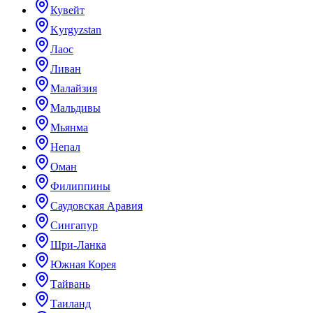
Кувейт
Kyrgyzstan
Лаос
Ливан
Малайзия
Мальдивы
Мьянма
Непал
Оман
Филиппины
Саудовская Аравия
Сингапур
Шри-Ланка
Южная Корея
Тайвань
Таиланд