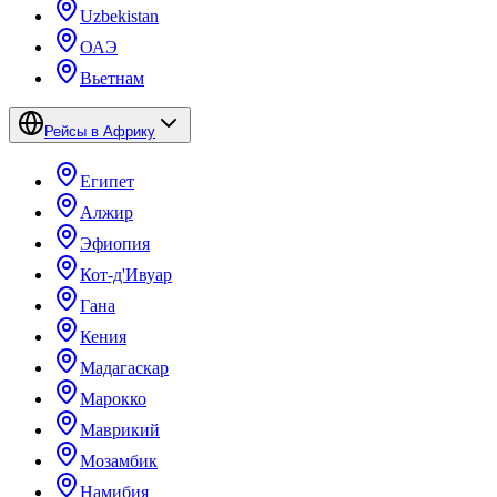
Uzbekistan
ОАЭ
Вьетнам
Рейсы в Африку
Египет
Алжир
Эфиопия
Кот-д'Ивуар
Гана
Кения
Мадагаскар
Марокко
Маврикий
Мозамбик
Намибия