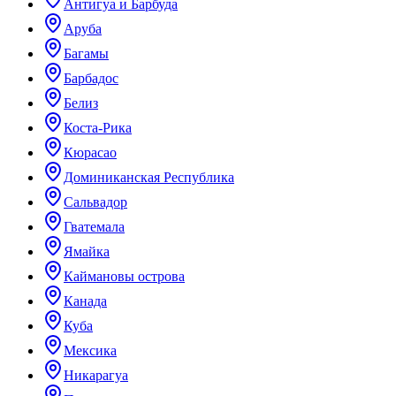
Антигуа и Барбуда
Аруба
Багамы
Барбадос
Белиз
Коста-Рика
Кюрасао
Доминиканская Республика
Сальвадор
Гватемала
Ямайка
Каймановы острова
Канада
Куба
Мексика
Никарагуа