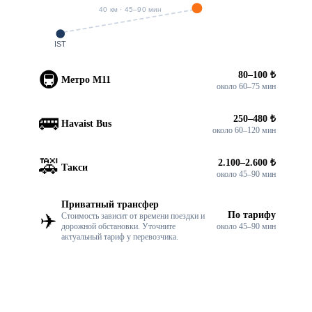
40 км · 45–90 мин
IST
🚇
80–100 ₺
Метро M11
около 60–75 мин
🚌
250–480 ₺
Havaist Bus
около 60–120 мин
🚕
2.100–2.600 ₺
Такси
около 45–90 мин
Приватный трансфер
✈️
По тарифу
Стоимость зависит от времени поездки и
дорожной обстановки. Уточните
около 45–90 мин
актуальный тариф у перевозчика.
НАЙТИ РЕЙСЫ
Рейсы
Екатеринбург
→
Стамбул