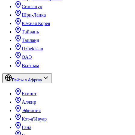
Сингапур
Шри-Ланка
Южная Корея
Тайвань
Таиланд
Uzbekistan
ОАЭ
Вьетнам
Рейсы в Африку
Египет
Алжир
Эфиопия
Кот-д'Ивуар
Гана