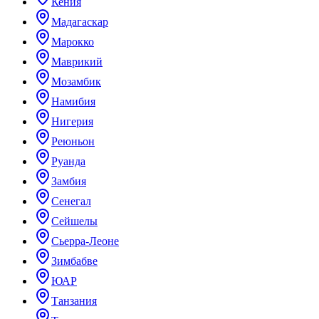
Кения
Мадагаскар
Марокко
Маврикий
Мозамбик
Намибия
Нигерия
Реюньон
Руанда
Замбия
Сенегал
Сейшелы
Сьерра-Леоне
Зимбабве
ЮАР
Танзания