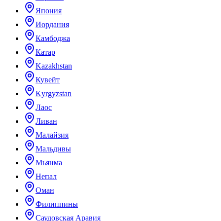
Япония
Иордания
Камбоджа
Катар
Kazakhstan
Кувейт
Kyrgyzstan
Лаос
Ливан
Малайзия
Мальдивы
Мьянма
Непал
Оман
Филиппины
Саудовская Аравия