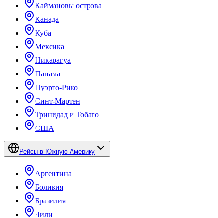
Каймановы острова
Канада
Куба
Мексика
Никарагуа
Панама
Пуэрто-Рико
Синт-Мартен
Тринидад и Тобаго
США
Рейсы в Южную Америку
Аргентина
Боливия
Бразилия
Чили