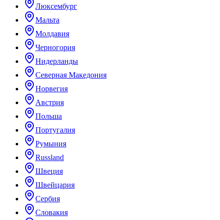
Люксембург
Мальта
Молдавия
Черногория
Нидерланды
Северная Македония
Норвегия
Австрия
Польша
Португалия
Румыния
Russland
Швеция
Швейцария
Сербия
Словакия