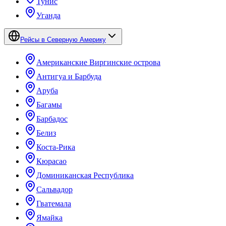
Тунис
Уганда
Рейсы в Северную Америку
Американские Виргинские острова
Антигуа и Барбуда
Аруба
Багамы
Барбадос
Белиз
Коста-Рика
Кюрасао
Доминиканская Республика
Сальвадор
Гватемала
Ямайка