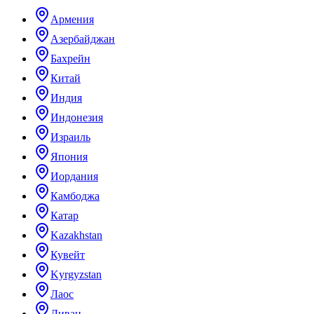
Армения
Азербайджан
Бахрейн
Китай
Индия
Индонезия
Израиль
Япония
Иордания
Камбоджа
Катар
Kazakhstan
Кувейт
Kyrgyzstan
Лаос
Ливан