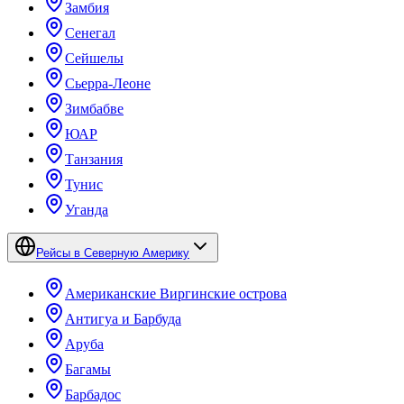
Замбия
Сенегал
Сейшелы
Сьерра-Леоне
Зимбабве
ЮАР
Танзания
Тунис
Уганда
Рейсы в Северную Америку
Американские Виргинские острова
Антигуа и Барбуда
Аруба
Багамы
Барбадос