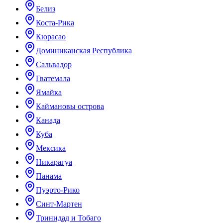
Белиз
Коста-Рика
Кюрасао
Доминиканская Республика
Сальвадор
Гватемала
Ямайка
Каймановы острова
Канада
Куба
Мексика
Никарагуа
Панама
Пуэрто-Рико
Синт-Мартен
Тринидад и Тобаго