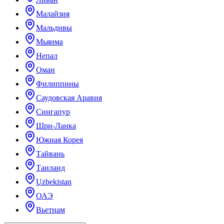
Малайзия
Мальдивы
Мьянма
Непал
Оман
Филиппины
Саудовская Аравия
Сингапур
Шри-Ланка
Южная Корея
Тайвань
Таиланд
Uzbekistan
ОАЭ
Вьетнам