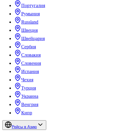
Португалия
Румыния
Russland
Швеция
Швейцария
Сербия
Словакия
Словения
Испания
Чехия
Турция
Украина
Венгрия
Кипр
Рейсы в Азию