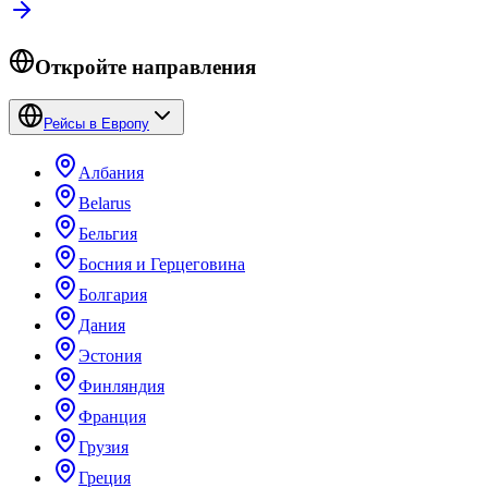
Откройте направления
Рейсы в Европу
Албания
Belarus
Бельгия
Босния и Герцеговина
Болгария
Дания
Эстония
Финляндия
Франция
Грузия
Греция