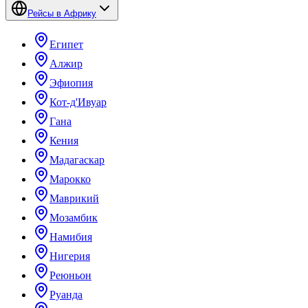
Рейсы в Африку
Египет
Алжир
Эфиопия
Кот-д'Ивуар
Гана
Кения
Мадагаскар
Марокко
Маврикий
Мозамбик
Намибия
Нигерия
Реюньон
Руанда