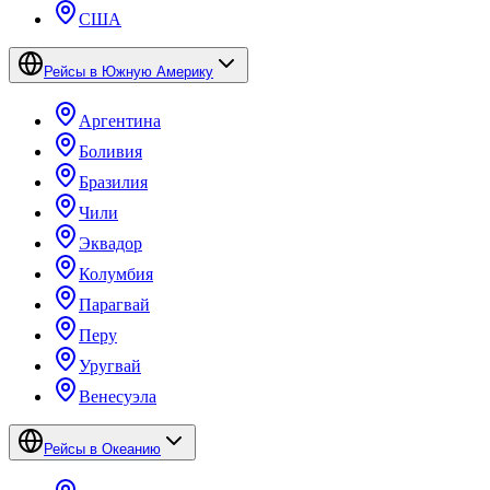
США
Рейсы в Южную Америку
Аргентина
Боливия
Бразилия
Чили
Эквадор
Колумбия
Парагвай
Перу
Уругвай
Венесуэла
Рейсы в Океанию