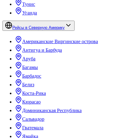
Тунис
Уганда
Рейсы в Северную Америку
Американские Виргинские острова
Антигуа и Барбуда
Аруба
Багамы
Барбадос
Белиз
Коста-Рика
Кюрасао
Доминиканская Республика
Сальвадор
Гватемала
Ямайка