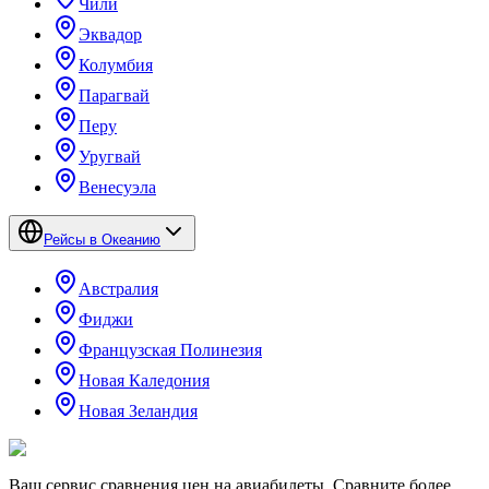
Чили
Эквадор
Колумбия
Парагвай
Перу
Уругвай
Венесуэла
Рейсы в Океанию
Австралия
Фиджи
Французская Полинезия
Новая Каледония
Новая Зеландия
Ваш сервис сравнения цен на авиабилеты. Сравните более