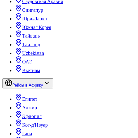
Саудовская Аравия
Сингапур
Шри-Ланка
Южная Корея
Тайвань
Таиланд
Uzbekistan
ОАЭ
Вьетнам
Рейсы в Африку
Египет
Алжир
Эфиопия
Кот-д'Ивуар
Гана