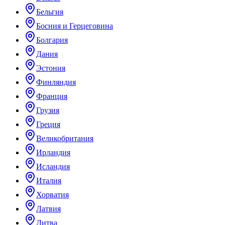
Бельгия
Босния и Герцеговина
Болгария
Дания
Эстония
Финляндия
Франция
Грузия
Греция
Великобритания
Ирландия
Исландия
Италия
Хорватия
Латвия
Литва