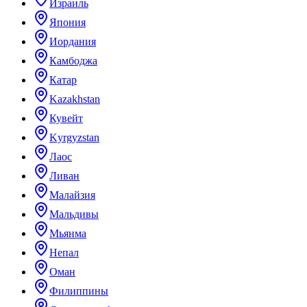
Израиль
Япония
Иордания
Камбоджа
Катар
Kazakhstan
Кувейт
Kyrgyzstan
Лаос
Ливан
Малайзия
Мальдивы
Мьянма
Непал
Оман
Филиппины