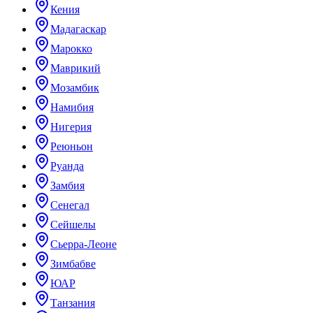
Кения
Мадагаскар
Марокко
Маврикий
Мозамбик
Намибия
Нигерия
Реюньон
Руанда
Замбия
Сенегал
Сейшелы
Сьерра-Леоне
Зимбабве
ЮАР
Танзания