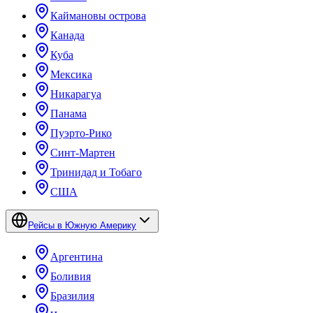
Каймановы острова
Канада
Куба
Мексика
Никарагуа
Панама
Пуэрто-Рико
Синт-Мартен
Тринидад и Тобаго
США
Рейсы в Южную Америку
Аргентина
Боливия
Бразилия