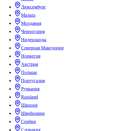
Люксембург
Мальта
Молдавия
Черногория
Нидерланды
Северная Македония
Норвегия
Австрия
Польша
Португалия
Румыния
Russland
Швеция
Швейцария
Сербия
Словакия