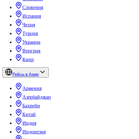
Словения
Испания
Чехия
Турция
Украина
Венгрия
Кипр
Рейсы в Азию
Армения
Азербайджан
Бахрейн
Китай
Индия
Индонезия