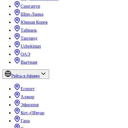
Сингапур
Шри-Ланка
Южная Корея
Тайвань
Таиланд
Uzbekistan
ОАЭ
Вьетнам
Рейсы в Африку
Египет
Алжир
Эфиопия
Кот-д'Ивуар
Гана