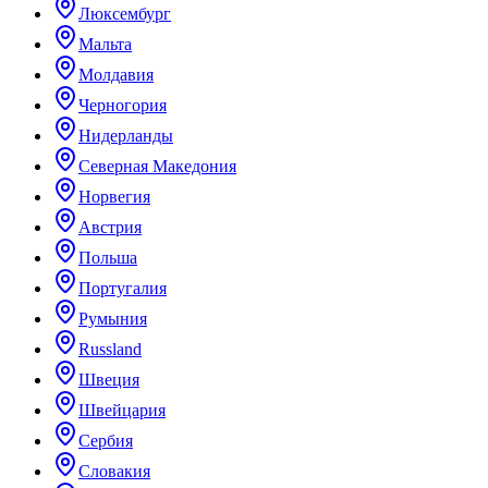
Люксембург
Мальта
Молдавия
Черногория
Нидерланды
Северная Македония
Норвегия
Австрия
Польша
Португалия
Румыния
Russland
Швеция
Швейцария
Сербия
Словакия