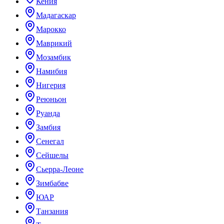
Кения
Мадагаскар
Марокко
Маврикий
Мозамбик
Намибия
Нигерия
Реюньон
Руанда
Замбия
Сенегал
Сейшелы
Сьерра-Леоне
Зимбабве
ЮАР
Танзания