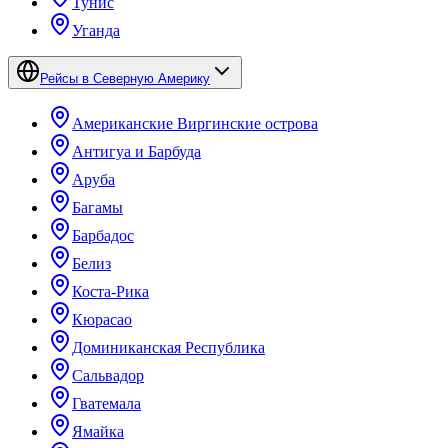
Тунис
Уганда
Рейсы в Северную Америку
Американские Виргинские острова
Антигуа и Барбуда
Аруба
Багамы
Барбадос
Белиз
Коста-Рика
Кюрасао
Доминиканская Республика
Сальвадор
Гватемала
Ямайка