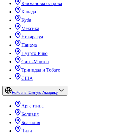
Каймановы острова
Канада
Куба
Мексика
Никарагуа
Панама
Пуэрто-Рико
Синт-Мартен
Тринидад и Тобаго
США
Рейсы в Южную Америку
Аргентина
Боливия
Бразилия
Чили