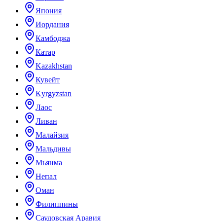
Япония
Иордания
Камбоджа
Катар
Kazakhstan
Кувейт
Kyrgyzstan
Лаос
Ливан
Малайзия
Мальдивы
Мьянма
Непал
Оман
Филиппины
Саудовская Аравия