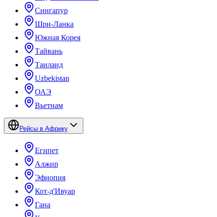
Сингапур
Шри-Ланка
Южная Корея
Тайвань
Таиланд
Uzbekistan
ОАЭ
Вьетнам
Рейсы в Африку
Египет
Алжир
Эфиопия
Кот-д'Ивуар
Гана