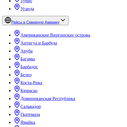
Тунис
Уганда
Рейсы в Северную Америку
Американские Виргинские острова
Антигуа и Барбуда
Аруба
Багамы
Барбадос
Белиз
Коста-Рика
Кюрасао
Доминиканская Республика
Сальвадор
Гватемала
Ямайка