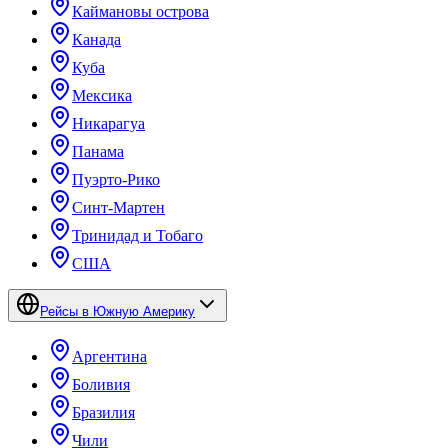
Каймановы острова
Канада
Куба
Мексика
Никарагуа
Панама
Пуэрто-Рико
Синт-Мартен
Тринидад и Тобаго
США
Рейсы в Южную Америку
Аргентина
Боливия
Бразилия
Чили