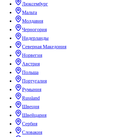
Люксембург
Мальта
Молдавия
Черногория
Нидерланды
Северная Македония
Норвегия
Австрия
Польша
Португалия
Румыния
Russland
Швеция
Швейцария
Сербия
Словакия