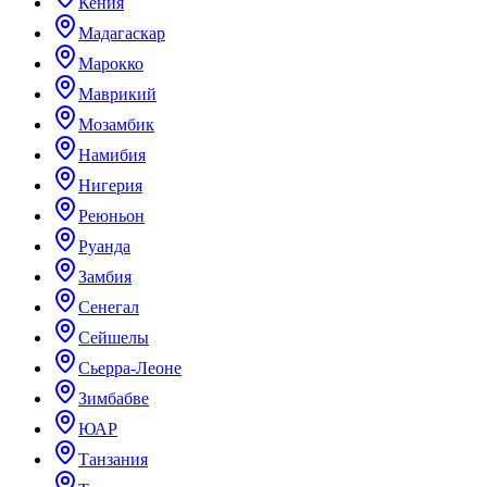
Кения
Мадагаскар
Марокко
Маврикий
Мозамбик
Намибия
Нигерия
Реюньон
Руанда
Замбия
Сенегал
Сейшелы
Сьерра-Леоне
Зимбабве
ЮАР
Танзания