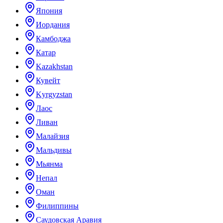
Япония
Иордания
Камбоджа
Катар
Kazakhstan
Кувейт
Kyrgyzstan
Лаос
Ливан
Малайзия
Мальдивы
Мьянма
Непал
Оман
Филиппины
Саудовская Аравия