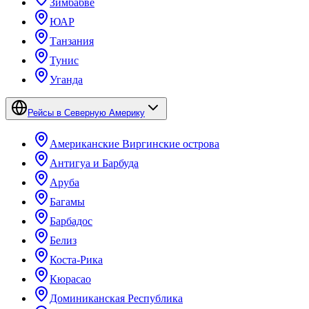
Зимбабве
ЮАР
Танзания
Тунис
Уганда
Рейсы в Северную Америку
Американские Виргинские острова
Антигуа и Барбуда
Аруба
Багамы
Барбадос
Белиз
Коста-Рика
Кюрасао
Доминиканская Республика