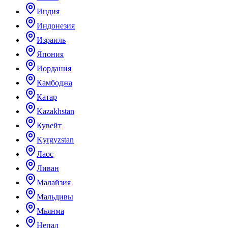
Индия
Индонезия
Израиль
Япония
Иордания
Камбоджа
Катар
Kazakhstan
Кувейт
Kyrgyzstan
Лаос
Ливан
Малайзия
Мальдивы
Мьянма
Непал