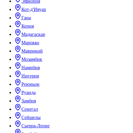
Эфиопия
Кот-д'Ивуар
Гана
Кения
Мадагаскар
Марокко
Маврикий
Мозамбик
Намибия
Нигерия
Реюньон
Руанда
Замбия
Сенегал
Сейшелы
Сьерра-Леоне