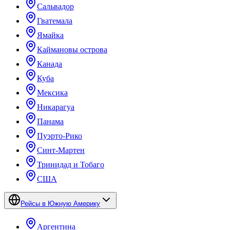
Сальвадор
Гватемала
Ямайка
Каймановы острова
Канада
Куба
Мексика
Никарагуа
Панама
Пуэрто-Рико
Синт-Мартен
Тринидад и Тобаго
США
Рейсы в Южную Америку
Аргентина