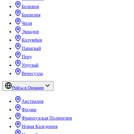
Боливия
Бразилия
Чили
Эквадор
Колумбия
Парагвай
Перу
Уругвай
Венесуэла
Рейсы в Океанию
Австралия
Фиджи
Французская Полинезия
Новая Каледония