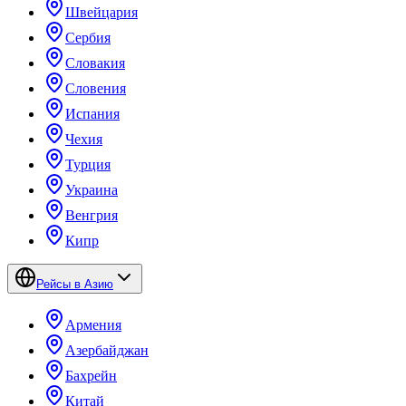
Швейцария
Сербия
Словакия
Словения
Испания
Чехия
Турция
Украина
Венгрия
Кипр
Рейсы в Азию
Армения
Азербайджан
Бахрейн
Китай