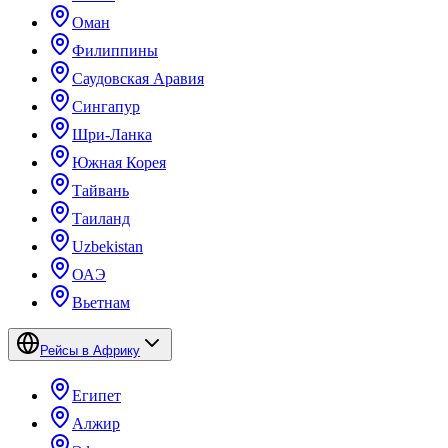
Оман
Филиппины
Саудовская Аравия
Сингапур
Шри-Ланка
Южная Корея
Тайвань
Таиланд
Uzbekistan
ОАЭ
Вьетнам
Рейсы в Африку
Египет
Алжир