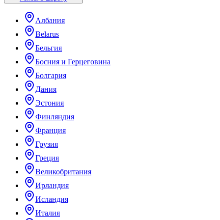
Албания
Belarus
Бельгия
Босния и Герцеговина
Болгария
Дания
Эстония
Финляндия
Франция
Грузия
Греция
Великобритания
Ирландия
Исландия
Италия