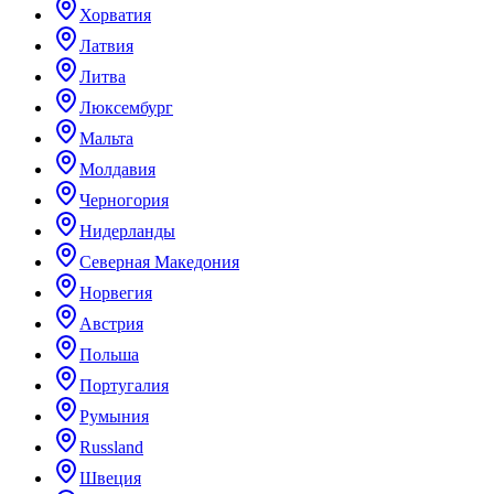
Хорватия
Латвия
Литва
Люксембург
Мальта
Молдавия
Черногория
Нидерланды
Северная Македония
Норвегия
Австрия
Польша
Португалия
Румыния
Russland
Швеция