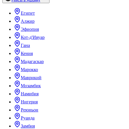
Рейсы в Африку
Египет
Алжир
Эфиопия
Кот-д'Ивуар
Гана
Кения
Мадагаскар
Марокко
Маврикий
Мозамбик
Намибия
Нигерия
Реюньон
Руанда
Замбия