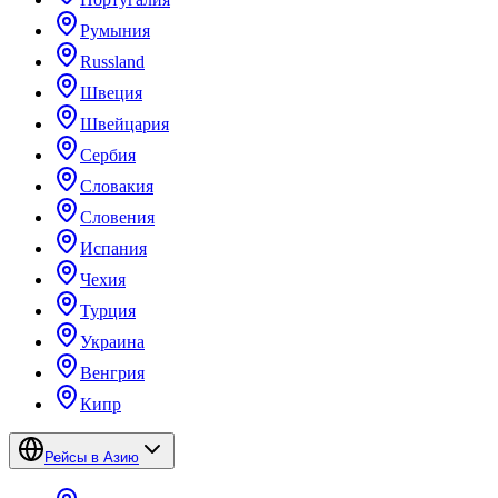
Румыния
Russland
Швеция
Швейцария
Сербия
Словакия
Словения
Испания
Чехия
Турция
Украина
Венгрия
Кипр
Рейсы в Азию