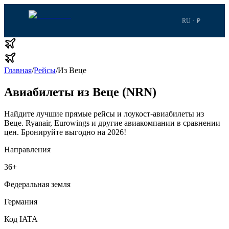
RU · ₽
Главная
/
Рейсы
/
Из Веце
Авиабилеты из Веце (NRN)
Найдите лучшие прямые рейсы и лоукост-авиабилеты из
Веце.
Ryanair, Eurowings и другие авиакомпании в сравнении
цен.
Бронируйте выгодно на 2026!
Направления
36
+
Федеральная земля
Германия
Код IATA