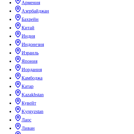
Армения
Азербайджан
Бахрейн
Китай
Индия
Индонезия
Израиль
Япония
Иордания
Камбоджа
Катар
Kazakhstan
Кувейт
Kyrgyzstan
Лаос
Ливан