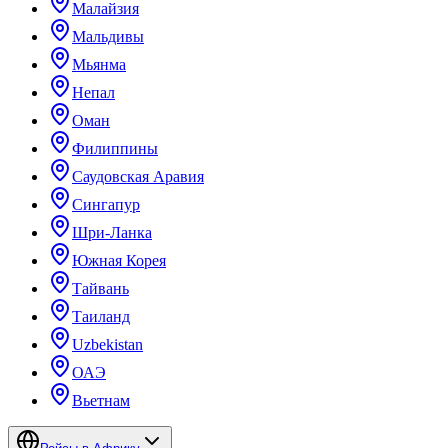
Малайзия
Мальдивы
Мьянма
Непал
Оман
Филиппины
Саудовская Аравия
Сингапур
Шри-Ланка
Южная Корея
Тайвань
Таиланд
Uzbekistan
ОАЭ
Вьетнам