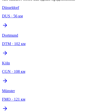
Düsseldorf
DUS
·
56 км
Dortmund
DTM
·
102 км
Köln
CGN
·
108 км
Münster
FMO
·
121 км