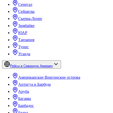
Сенегал
Сейшелы
Сьерра-Леоне
Зимбабве
ЮАР
Танзания
Тунис
Уганда
Рейсы в Северную Америку
Американские Виргинские острова
Антигуа и Барбуда
Аруба
Багамы
Барбадос
Белиз