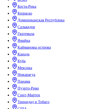
Коста-Рика
Кюрасао
Доминиканская Республика
Сальвадор
Гватемала
Ямайка
Каймановы острова
Канада
Куба
Мексика
Никарагуа
Панама
Пуэрто-Рико
Синт-Мартен
Тринидад и Тобаго
США