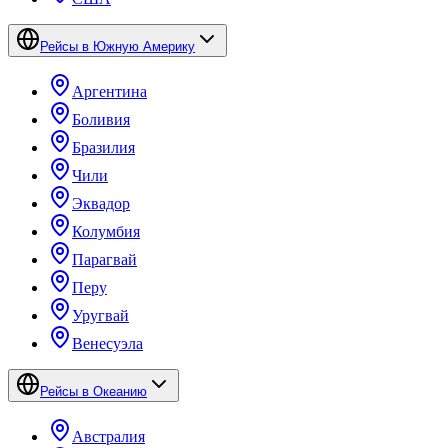
Рейсы в Южную Америку
Аргентина
Боливия
Бразилия
Чили
Эквадор
Колумбия
Парагвай
Перу
Уругвай
Венесуэла
Рейсы в Океанию
Австралия