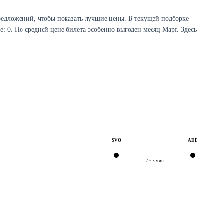
едложений, чтобы показать лучшие цены. В текущей подборке
: 0. По средней цене билета особенно выгоден месяц Март. Здесь
Проверить наличие →
SVO
ADD
7 ч 3 мин