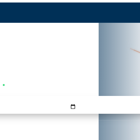
беба
SVO
 — Вторник
FMM
Вторник — самый выгодный
КОГДА
ОБРАТНО