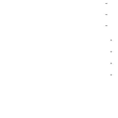
→
→
→
+
+
+
+