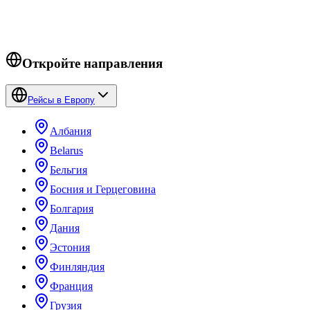
Откройте направления
Рейсы в Европу
Албания
Belarus
Бельгия
Босния и Герцеговина
Болгария
Дания
Эстония
Финляндия
Франция
Грузия