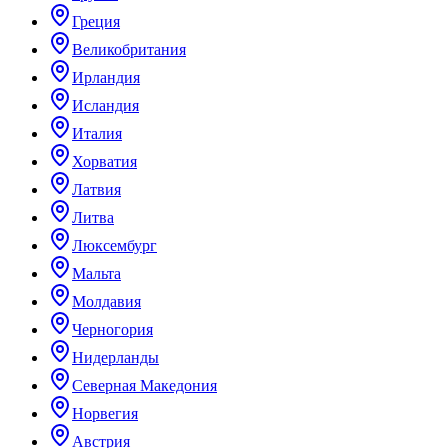
Греция
Великобритания
Ирландия
Исландия
Италия
Хорватия
Латвия
Литва
Люксембург
Мальта
Молдавия
Черногория
Нидерланды
Северная Македония
Норвегия
Австрия