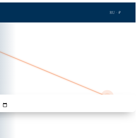
RU · ₽
7ч 3м · 5 227 км
GRO
ПАССАЖИРЫ
ADD
Найти рейсы →
1
Взр.