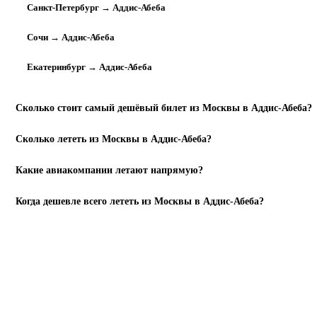
Санкт-Петербург → Аддис-Абеба
Сочи → Аддис-Абеба
Екатеринбург → Аддис-Абеба
Сколько стоит самый дешёвый билет из Москвы в Аддис-Абеба?
Сколько лететь из Москвы в Аддис-Абеба?
Какие авиакомпании летают напрямую?
Когда дешевле всего лететь из Москвы в Аддис-Абеба?
НАЙТИ РЕЙСЫ
Готовы бронировать?
Москва
→
Аддис-Абеба
.