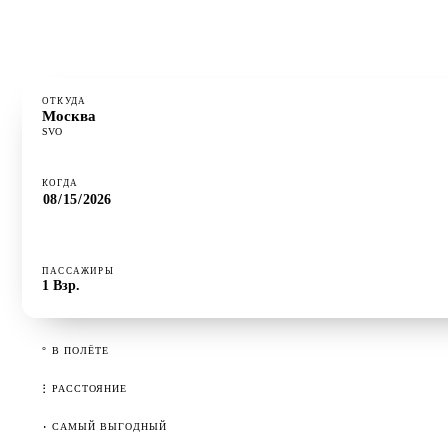
⋮
РАССТОЯНИЕ
5 227 км
·
САМЫЙ ВЫГОДНЫЙ
Вторник
ОТКУДА
Москва
SVO
КОГДА
ПАССАЖИРЫ
1
Взр.
°
В ПОЛЁТЕ
⋮
РАССТОЯНИЕ
·
САМЫЙ ВЫГОДНЫЙ