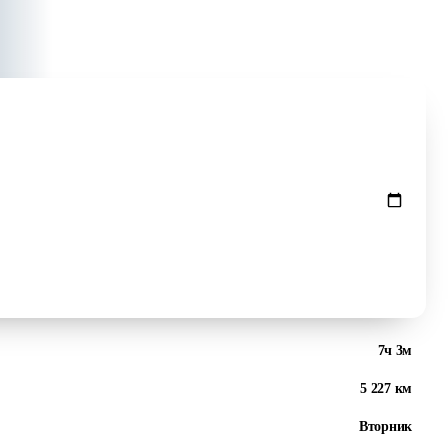
Проверить цены ↻
7ч 3м
5 227 км
Вторник