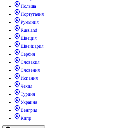
Польша
Португалия
Румыния
Russland
Швеция
Швейцария
Сербия
Словакия
Словения
Испания
Чехия
Турция
Украина
Венгрия
Кипр