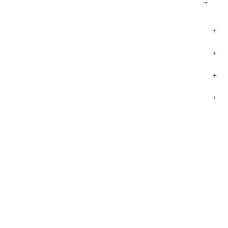
→
+
+
+
+