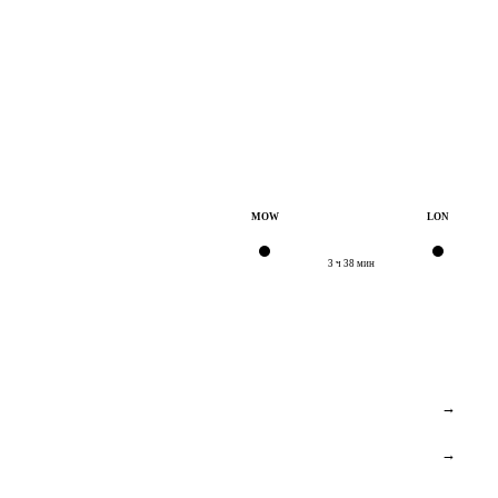
Проверить наличие →
MOW
LON
3 ч 38 мин
→
→