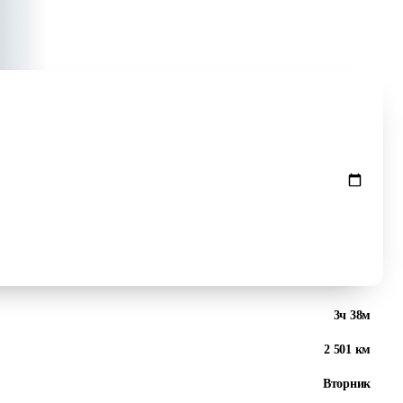
Проверить цены ↻
3ч 38м
2 501 км
Вторник