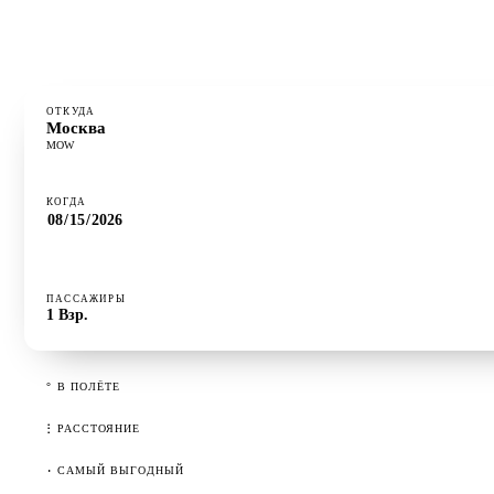
⋮
РАССТОЯНИЕ
2 501 км
·
САМЫЙ ВЫГОДНЫЙ
Вторник
ОТКУДА
Москва
MOW
КОГДА
ПАССАЖИРЫ
1
Взр.
°
В ПОЛЁТЕ
⋮
РАССТОЯНИЕ
·
САМЫЙ ВЫГОДНЫЙ