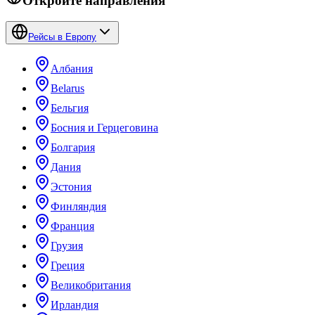
Откройте направления
Рейсы в Европу
Албания
Belarus
Бельгия
Босния и Герцеговина
Болгария
Дания
Эстония
Финляндия
Франция
Грузия
Греция
Великобритания
Ирландия