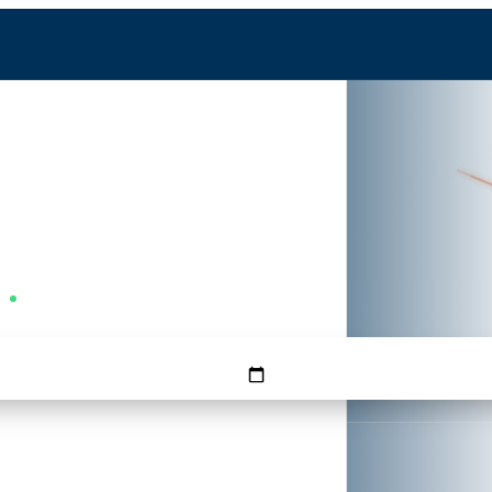
MOW
Вторник —
FMM
Вторник — самый выгодный
КОГДА
ОБРАТНО