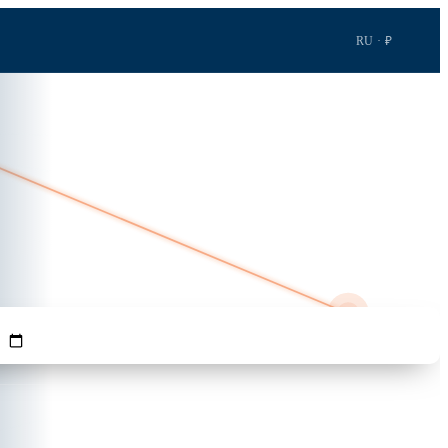
RU · ₽
3ч 38м · 2 501 км
GRO
ПАССАЖИРЫ
LON
Найти рейсы →
1
Взр.