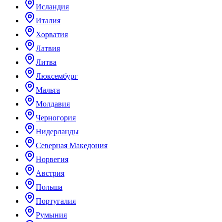
Исландия
Италия
Хорватия
Латвия
Литва
Люксембург
Мальта
Молдавия
Черногория
Нидерланды
Северная Македония
Норвегия
Австрия
Польша
Португалия
Румыния