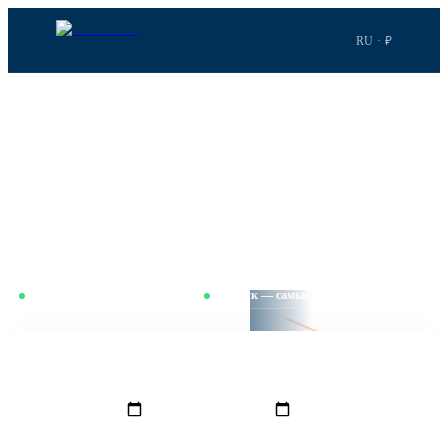
RU · ₽
Главная
›
Рейсы
›
Ростов-на-Дону
→
Дубай
МАРШРУТ
·
ROV
→
DXB
Рейсы в Дубай
Ростов-на-Дону–Дубай. 4ч 2м в полёте. Сравниваем
ежедневно — Вторник — самый выгодный день для этого
маршрута.
Только с пересадкой
BOOKNGO LENS ·
Сравниваем цены ежедневно
Вторник — самый выгодный
ROV
4ч 2м · 2 821 км
FMM
ОТКУДА
КУДА
Ростов-на-Дону
(
ROV
)
Дубай
(
DXB
)
GRO
DXB
КОГДА
ОБРАТНО
ПАССАЖИРЫ
1
Взр.