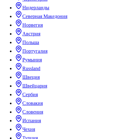
Нидерланды
Северная Македония
Норвегия
Австрия
Польша
Португалия
Румыния
Russland
Швеция
Швейцария
Сербия
Словакия
Словения
Испания
Чехия
Турция