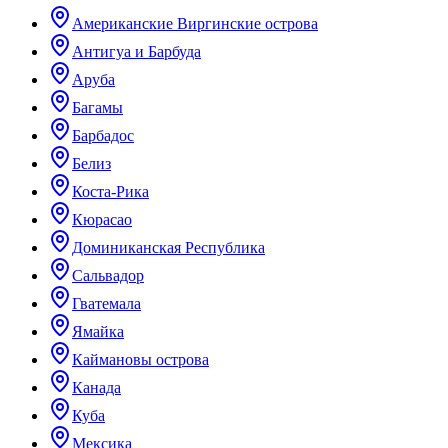
Американские Виргинские острова
Антигуа и Барбуда
Аруба
Багамы
Барбадос
Белиз
Коста-Рика
Кюрасао
Доминиканская Республика
Сальвадор
Гватемала
Ямайка
Каймановы острова
Канада
Куба
Мексика