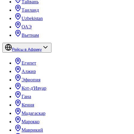
Тайвань
Таиланд
Uzbekistan
ОАЭ
Вьетнам
Рейсы в Африку
Египет
Алжир
Эфиопия
Кот-д'Ивуар
Гана
Кения
Мадагаскар
Марокко
Маврикий