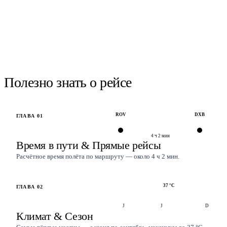
НАЙТИ РЕЙСЫ
Рейсы
Ростов-на-Дону
→
Дубай
найти.
Проверить наличие →
Полезно знать о рейсе
ROV
DXB
ГЛАВА
01
4 ч 2 мин
Время в пути & Прямые рейсы
Расчётное время полёта по маршруту — около 4 ч 2 мин.
37
°C
ГЛАВА
02
J
J
D
Климат & Сезон