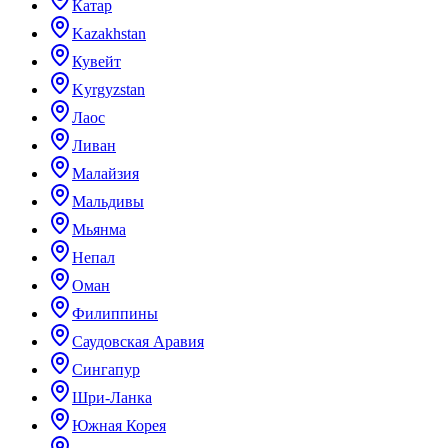
Катар
Kazakhstan
Кувейт
Kyrgyzstan
Лаос
Ливан
Малайзия
Мальдивы
Мьянма
Непал
Оман
Филиппины
Саудовская Аравия
Сингапур
Шри-Ланка
Южная Корея