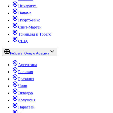
Никарагуа
Панама
Пуэрто-Рико
Синт-Мартен
Тринидад и Тобаго
США
Рейсы в Южную Америку
Аргентина
Боливия
Бразилия
Чили
Эквадор
Колумбия
Парагвай