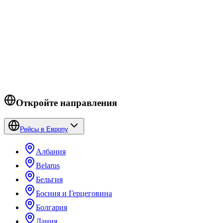
Готовы бронировать?
Ростов-на-Дону
→
Дубай
.
Проверить цены →
Откройте направления
Рейсы в Европу
Албания
Belarus
Бельгия
Босния и Герцеговина
Болгария
Дания