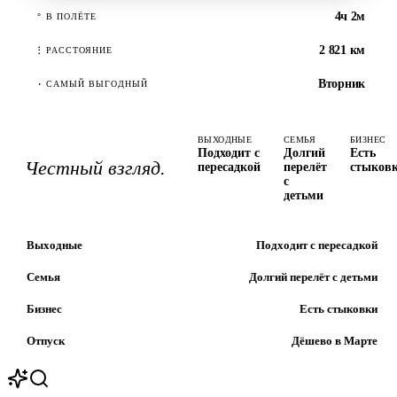
4ч 2м
°
В ПОЛЁТЕ
2 821 км
⋮
РАССТОЯНИЕ
Вторник
·
САМЫЙ ВЫГОДНЫЙ
ВЫХОДНЫЕ
СЕМЬЯ
БИЗНЕС
Подходит с
Долгий
Есть
Честный взгляд.
пересадкой
перелёт
стыков
с
детьми
Выходные
Подходит с пересадкой
Семья
Долгий перелёт с детьми
Бизнес
Есть стыковки
Отпуск
Дёшево в Марте