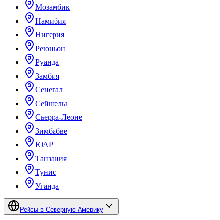
Мозамбик
Намибия
Нигерия
Реюньон
Руанда
Замбия
Сенегал
Сейшелы
Сьерра-Леоне
Зимбабве
ЮАР
Танзания
Тунис
Уганда
Рейсы в Северную Америку