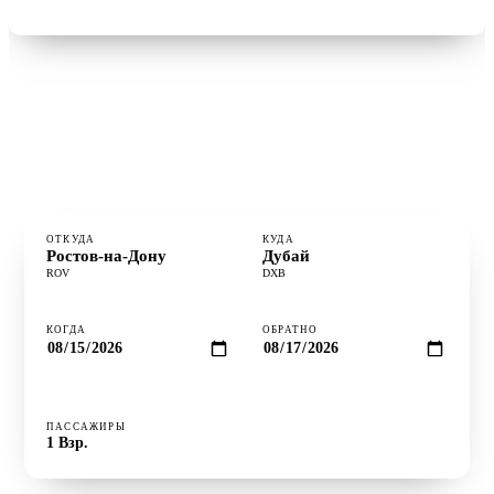
Найти рейсы →
°
В ПОЛЁТЕ
4ч 2м
⋮
РАССТОЯНИЕ
2 821 км
·
САМЫЙ ВЫГОДНЫЙ
Вторник
ОТКУДА
КУДА
Ростов-на-Дону
Дубай
ROV
DXB
КОГДА
ОБРАТНО
ПАССАЖИРЫ
Проверить цены ↻
1
Взр.