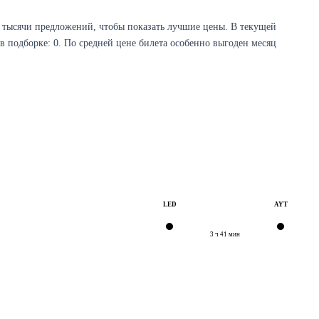
 тысячи предложений, чтобы показать лучшие цены. В текущей
в подборке: 0. По средней цене билета особенно выгоден месяц
Проверить наличие →
LED
AYT
3 ч 41 мин