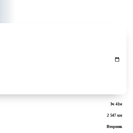
Проверить цены ↻
3ч 41м
2 547 км
Вторник