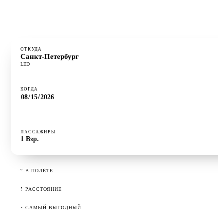
⋮
РАССТОЯНИЕ
2 547 км
·
САМЫЙ ВЫГОДНЫЙ
Вторник
ОТКУДА
Санкт-Петербург
LED
КОГДА
ПАССАЖИРЫ
1
Взр.
°
В ПОЛЁТЕ
⋮
РАССТОЯНИЕ
·
САМЫЙ ВЫГОДНЫЙ