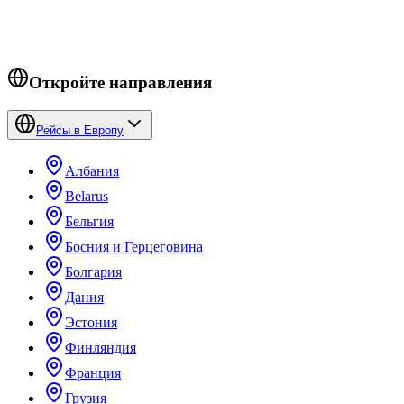
Откройте направления
Рейсы в Европу
Албания
Belarus
Бельгия
Босния и Герцеговина
Болгария
Дания
Эстония
Финляндия
Франция
Грузия