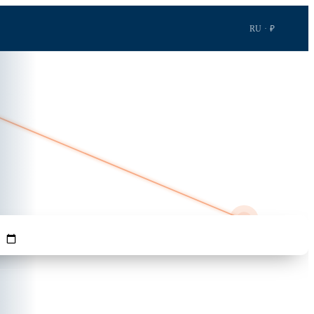
RU · ₽
3ч 41м · 2 547 км
GRO
ПАССАЖИРЫ
AYT
Найти рейсы →
1
Взр.