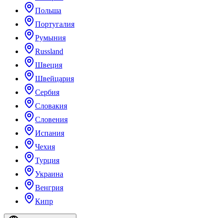
Польша
Португалия
Румыния
Russland
Швеция
Швейцария
Сербия
Словакия
Словения
Испания
Чехия
Турция
Украина
Венгрия
Кипр