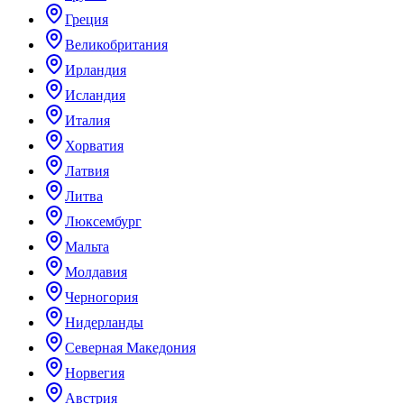
Греция
Великобритания
Ирландия
Исландия
Италия
Хорватия
Латвия
Литва
Люксембург
Мальта
Молдавия
Черногория
Нидерланды
Северная Македония
Норвегия
Австрия