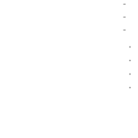
→
→
→
+
+
+
+