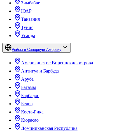
Зимбабве
ЮАР
Танзания
Тунис
Уганда
Рейсы в Северную Америку
Американские Виргинские острова
Антигуа и Барбуда
Аруба
Багамы
Барбадос
Белиз
Коста-Рика
Кюрасао
Доминиканская Республика