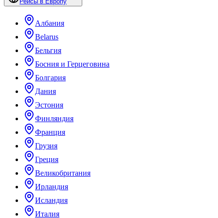
Рейсы в Европу
Албания
Belarus
Бельгия
Босния и Герцеговина
Болгария
Дания
Эстония
Финляндия
Франция
Грузия
Греция
Великобритания
Ирландия
Исландия
Италия