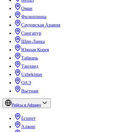
Непал
Оман
Филиппины
Саудовская Аравия
Сингапур
Шри-Ланка
Южная Корея
Тайвань
Таиланд
Uzbekistan
ОАЭ
Вьетнам
Рейсы в Африку
Египет
Алжир