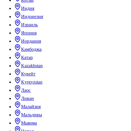
Китай
Индия
Индонезия
Израиль
Япония
Иордания
Камбоджа
Катар
Kazakhstan
Кувейт
Kyrgyzstan
Лаос
Ливан
Малайзия
Мальдивы
Мьянма