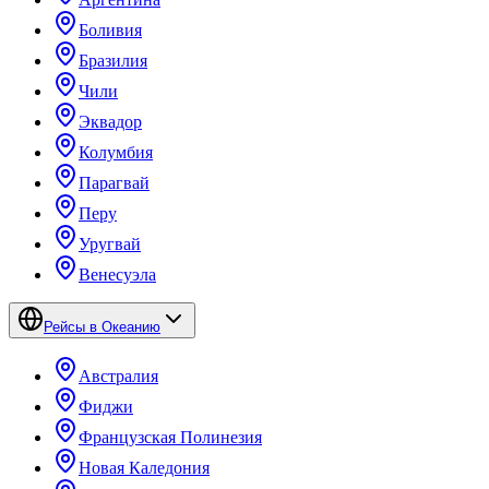
Боливия
Бразилия
Чили
Эквадор
Колумбия
Парагвай
Перу
Уругвай
Венесуэла
Рейсы в Океанию
Австралия
Фиджи
Французская Полинезия
Новая Каледония