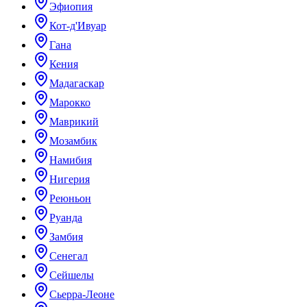
Эфиопия
Кот-д'Ивуар
Гана
Кения
Мадагаскар
Марокко
Маврикий
Мозамбик
Намибия
Нигерия
Реюньон
Руанда
Замбия
Сенегал
Сейшелы
Сьерра-Леоне