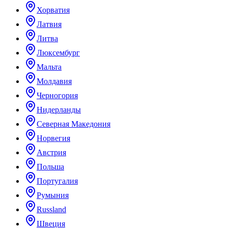
Хорватия
Латвия
Литва
Люксембург
Мальта
Молдавия
Черногория
Нидерланды
Северная Македония
Норвегия
Австрия
Польша
Португалия
Румыния
Russland
Швеция