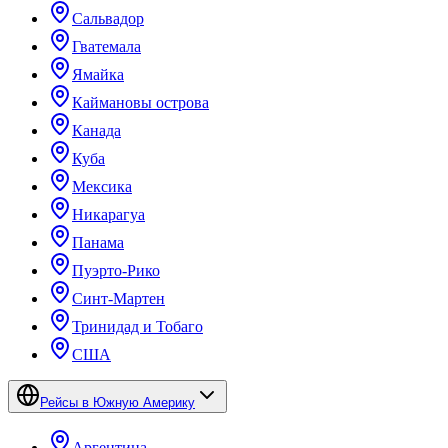
Сальвадор
Гватемала
Ямайка
Каймановы острова
Канада
Куба
Мексика
Никарагуа
Панама
Пуэрто-Рико
Синт-Мартен
Тринидад и Тобаго
США
Рейсы в Южную Америку
Аргентина