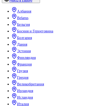
Рейсы в Европу
Албания
Belarus
Бельгия
Босния и Герцеговина
Болгария
Дания
Эстония
Финляндия
Франция
Грузия
Греция
Великобритания
Ирландия
Исландия
Италия