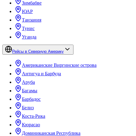
Зимбабве
ЮАР
Танзания
Тунис
Уганда
Рейсы в Северную Америку
Американские Виргинские острова
Антигуа и Барбуда
Аруба
Багамы
Барбадос
Белиз
Коста-Рика
Кюрасао
Доминиканская Республика