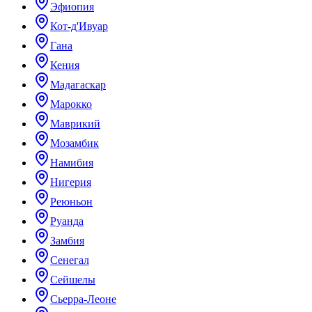
Эфиопия
Кот-д'Ивуар
Гана
Кения
Мадагаскар
Марокко
Маврикий
Мозамбик
Намибия
Нигерия
Реюньон
Руанда
Замбия
Сенегал
Сейшелы
Сьерра-Леоне