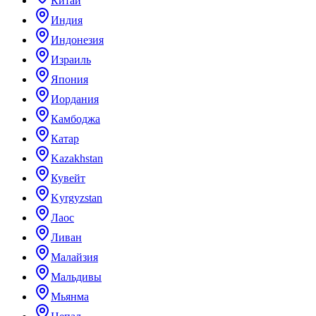
Китай
Индия
Индонезия
Израиль
Япония
Иордания
Камбоджа
Катар
Kazakhstan
Кувейт
Kyrgyzstan
Лаос
Ливан
Малайзия
Мальдивы
Мьянма