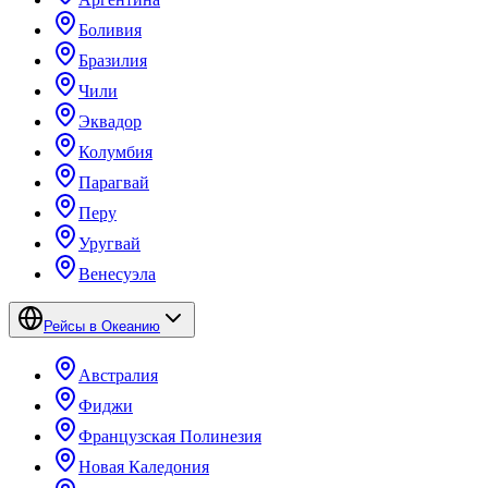
Боливия
Бразилия
Чили
Эквадор
Колумбия
Парагвай
Перу
Уругвай
Венесуэла
Рейсы в Океанию
Австралия
Фиджи
Французская Полинезия
Новая Каледония