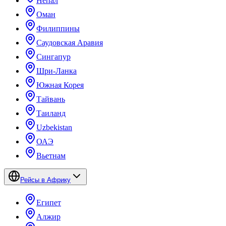
Непал
Оман
Филиппины
Саудовская Аравия
Сингапур
Шри-Ланка
Южная Корея
Тайвань
Таиланд
Uzbekistan
ОАЭ
Вьетнам
Рейсы в Африку
Египет
Алжир