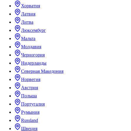
Хорватия
Латвия
Литва
Люксембург
Мальта
Молдавия
Черногория
Нидерланды
Северная Македония
Норвегия
Австрия
Польша
Португалия
Румыния
Russland
Швеция