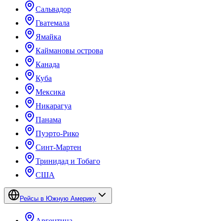
Сальвадор
Гватемала
Ямайка
Каймановы острова
Канада
Куба
Мексика
Никарагуа
Панама
Пуэрто-Рико
Синт-Мартен
Тринидад и Тобаго
США
Рейсы в Южную Америку
Аргентина