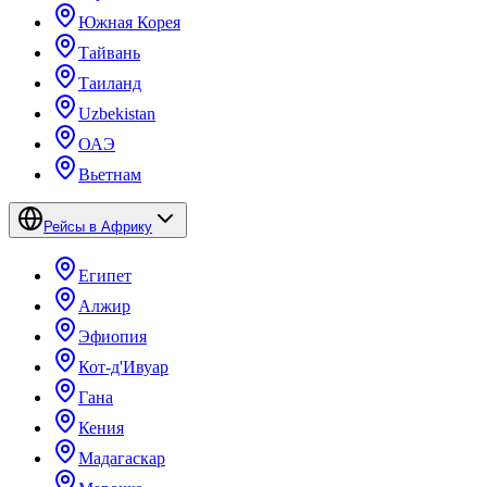
Южная Корея
Тайвань
Таиланд
Uzbekistan
ОАЭ
Вьетнам
Рейсы в Африку
Египет
Алжир
Эфиопия
Кот-д'Ивуар
Гана
Кения
Мадагаскар