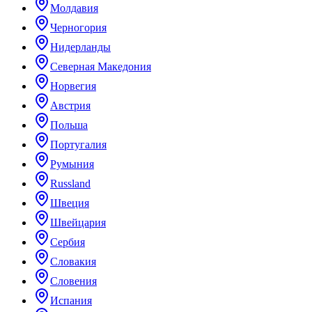
Молдавия
Черногория
Нидерланды
Северная Македония
Норвегия
Австрия
Польша
Португалия
Румыния
Russland
Швеция
Швейцария
Сербия
Словакия
Словения
Испания