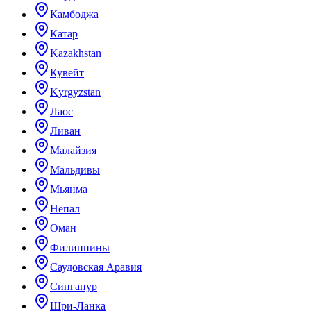
Камбоджа
Катар
Kazakhstan
Кувейт
Kyrgyzstan
Лаос
Ливан
Малайзия
Мальдивы
Мьянма
Непал
Оман
Филиппины
Саудовская Аравия
Сингапур
Шри-Ланка