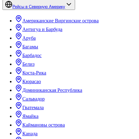
Рейсы в Северную Америку
Американские Виргинские острова
Антигуа и Барбуда
Аруба
Багамы
Барбадос
Белиз
Коста-Рика
Кюрасао
Доминиканская Республика
Сальвадор
Гватемала
Ямайка
Каймановы острова
Канада