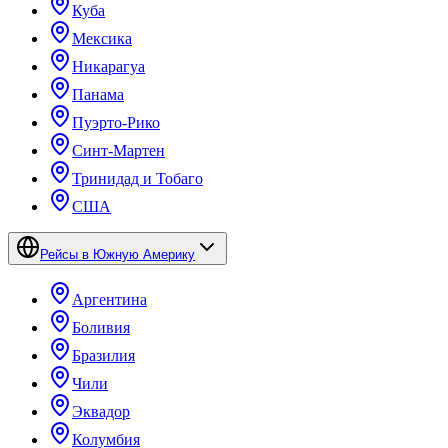
Куба
Мексика
Никарагуа
Панама
Пуэрто-Рико
Синт-Мартен
Тринидад и Тобаго
США
Рейсы в Южную Америку
Аргентина
Боливия
Бразилия
Чили
Эквадор
Колумбия