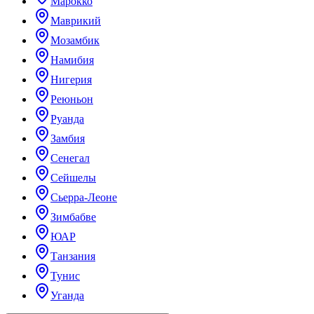
Марокко
Маврикий
Мозамбик
Намибия
Нигерия
Реюньон
Руанда
Замбия
Сенегал
Сейшелы
Сьерра-Леоне
Зимбабве
ЮАР
Танзания
Тунис
Уганда