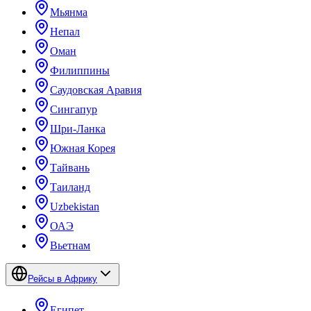
Мьянма
Непал
Оман
Филиппины
Саудовская Аравия
Сингапур
Шри-Ланка
Южная Корея
Тайвань
Таиланд
Uzbekistan
ОАЭ
Вьетнам
Рейсы в Африку
Египет