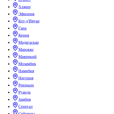
Алжир
Эфиопия
Кот-д'Ивуар
Гана
Кения
Мадагаскар
Марокко
Маврикий
Мозамбик
Намибия
Нигерия
Реюньон
Руанда
Замбия
Сенегал
Сейшелы