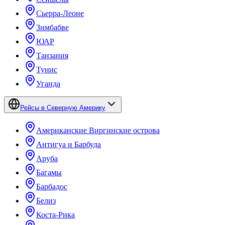
Сьерра-Леоне
Зимбабве
ЮАР
Танзания
Тунис
Уганда
Рейсы в Северную Америку
Американские Виргинские острова
Антигуа и Барбуда
Аруба
Багамы
Барбадос
Белиз
Коста-Рика