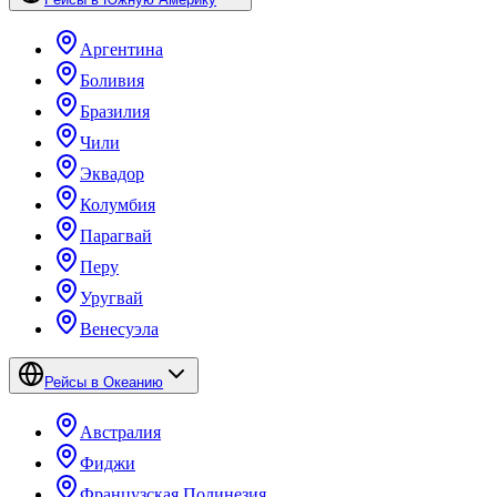
Аргентина
Боливия
Бразилия
Чили
Эквадор
Колумбия
Парагвай
Перу
Уругвай
Венесуэла
Рейсы в Океанию
Австралия
Фиджи
Французская Полинезия