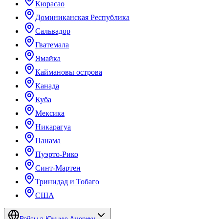
Кюрасао
Доминиканская Республика
Сальвадор
Гватемала
Ямайка
Каймановы острова
Канада
Куба
Мексика
Никарагуа
Панама
Пуэрто-Рико
Синт-Мартен
Тринидад и Тобаго
США
Рейсы в Южную Америку