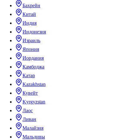
Бахрейн
Китай
Индия
Индонезия
Израиль
Япония
Иордания
Камбоджа
Катар
Kazakhstan
Кувейт
Kyrgyzstan
Лаос
Ливан
Малайзия
Мальдивы