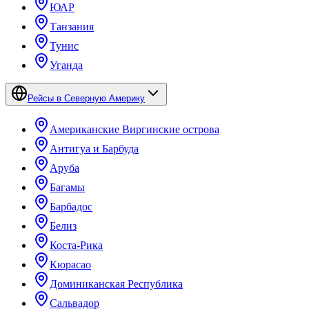
ЮАР
Танзания
Тунис
Уганда
Рейсы в Северную Америку
Американские Виргинские острова
Антигуа и Барбуда
Аруба
Багамы
Барбадос
Белиз
Коста-Рика
Кюрасао
Доминиканская Республика
Сальвадор