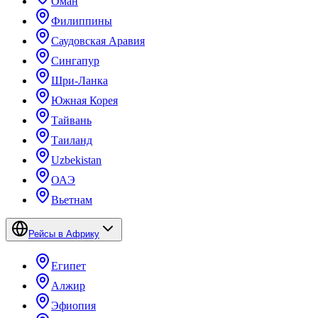
Оман
Филиппины
Саудовская Аравия
Сингапур
Шри-Ланка
Южная Корея
Тайвань
Таиланд
Uzbekistan
ОАЭ
Вьетнам
Рейсы в Африку
Египет
Алжир
Эфиопия