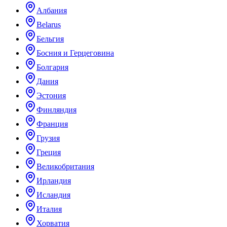
Албания
Belarus
Бельгия
Босния и Герцеговина
Болгария
Дания
Эстония
Финляндия
Франция
Грузия
Греция
Великобритания
Ирландия
Исландия
Италия
Хорватия