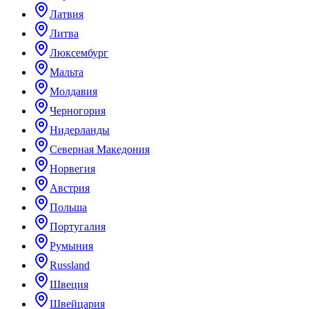
Латвия
Литва
Люксембург
Мальта
Молдавия
Черногория
Нидерланды
Северная Македония
Норвегия
Австрия
Польша
Португалия
Румыния
Russland
Швеция
Швейцария