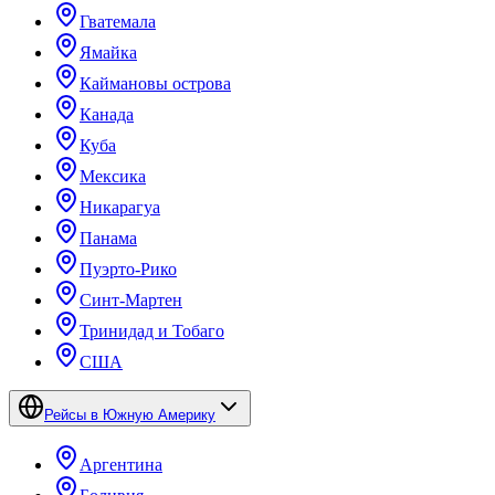
Гватемала
Ямайка
Каймановы острова
Канада
Куба
Мексика
Никарагуа
Панама
Пуэрто-Рико
Синт-Мартен
Тринидад и Тобаго
США
Рейсы в Южную Америку
Аргентина