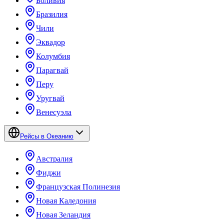
Боливия
Бразилия
Чили
Эквадор
Колумбия
Парагвай
Перу
Уругвай
Венесуэла
Рейсы в Океанию
Австралия
Фиджи
Французская Полинезия
Новая Каледония
Новая Зеландия