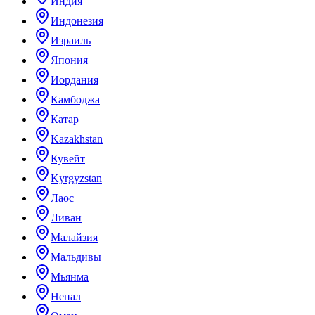
Индия
Индонезия
Израиль
Япония
Иордания
Камбоджа
Катар
Kazakhstan
Кувейт
Kyrgyzstan
Лаос
Ливан
Малайзия
Мальдивы
Мьянма
Непал