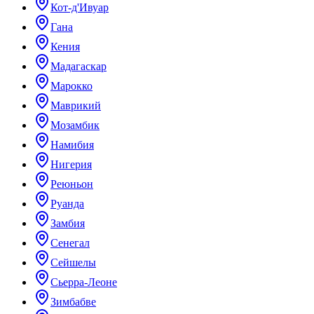
Кот-д'Ивуар
Гана
Кения
Мадагаскар
Марокко
Маврикий
Мозамбик
Намибия
Нигерия
Реюньон
Руанда
Замбия
Сенегал
Сейшелы
Сьерра-Леоне
Зимбабве