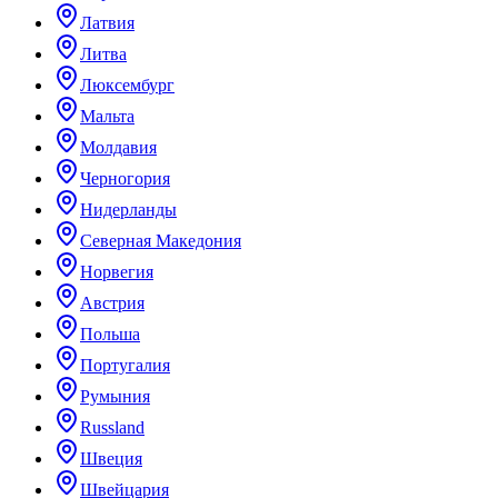
Латвия
Литва
Люксембург
Мальта
Молдавия
Черногория
Нидерланды
Северная Македония
Норвегия
Австрия
Польша
Португалия
Румыния
Russland
Швеция
Швейцария