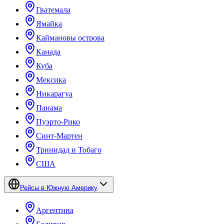
Гватемала
Ямайка
Каймановы острова
Канада
Куба
Мексика
Никарагуа
Панама
Пуэрто-Рико
Синт-Мартен
Тринидад и Тобаго
США
Рейсы в Южную Америку
Аргентина