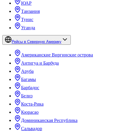
ЮАР
Танзания
Тунис
Уганда
Рейсы в Северную Америку
Американские Виргинские острова
Антигуа и Барбуда
Аруба
Багамы
Барбадос
Белиз
Коста-Рика
Кюрасао
Доминиканская Республика
Сальвадор