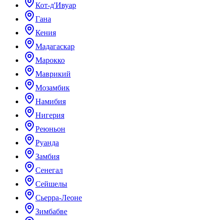
Кот-д'Ивуар
Гана
Кения
Мадагаскар
Марокко
Маврикий
Мозамбик
Намибия
Нигерия
Реюньон
Руанда
Замбия
Сенегал
Сейшелы
Сьерра-Леоне
Зимбабве