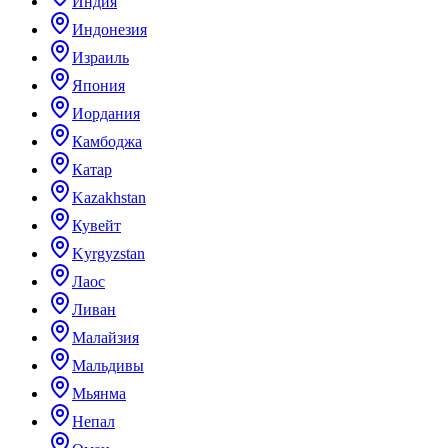
Индия
Индонезия
Израиль
Япония
Иордания
Камбоджа
Катар
Kazakhstan
Кувейт
Kyrgyzstan
Лаос
Ливан
Малайзия
Мальдивы
Мьянма
Непал