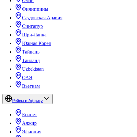
Оман
Филиппины
Саудовская Аравия
Сингапур
Шри-Ланка
Южная Корея
Тайвань
Таиланд
Uzbekistan
ОАЭ
Вьетнам
Рейсы в Африку
Египет
Алжир
Эфиопия