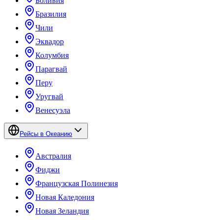
Боливия
Бразилия
Чили
Эквадор
Колумбия
Парагвай
Перу
Уругвай
Венесуэла
Рейсы в Океанию
Австралия
Фиджи
Французская Полинезия
Новая Каледония
Новая Зеландия