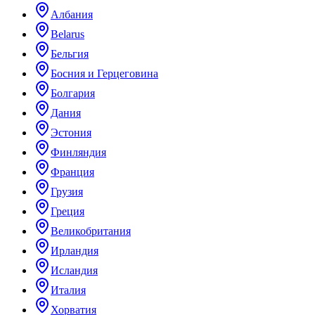
Албания
Belarus
Бельгия
Босния и Герцеговина
Болгария
Дания
Эстония
Финляндия
Франция
Грузия
Греция
Великобритания
Ирландия
Исландия
Италия
Хорватия