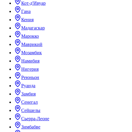
Кот-д'Ивуар
Гана
Кения
Мадагаскар
Марокко
Маврикий
Мозамбик
Намибия
Нигерия
Реюньон
Руанда
Замбия
Сенегал
Сейшелы
Сьерра-Леоне
Зимбабве