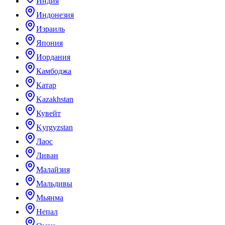
Индия
Индонезия
Израиль
Япония
Иордания
Камбоджа
Катар
Kazakhstan
Кувейт
Kyrgyzstan
Лаос
Ливан
Малайзия
Мальдивы
Мьянма
Непал