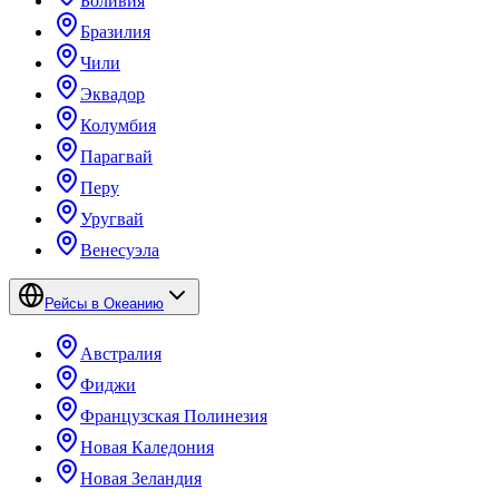
Боливия
Бразилия
Чили
Эквадор
Колумбия
Парагвай
Перу
Уругвай
Венесуэла
Рейсы в Океанию
Австралия
Фиджи
Французская Полинезия
Новая Каледония
Новая Зеландия