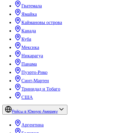
Гватемала
Ямайка
Каймановы острова
Канада
Куба
Мексика
Никарагуа
Панама
Пуэрто-Рико
Синт-Мартен
Тринидад и Тобаго
США
Рейсы в Южную Америку
Аргентина