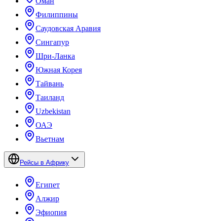
Оман
Филиппины
Саудовская Аравия
Сингапур
Шри-Ланка
Южная Корея
Тайвань
Таиланд
Uzbekistan
ОАЭ
Вьетнам
Рейсы в Африку
Египет
Алжир
Эфиопия