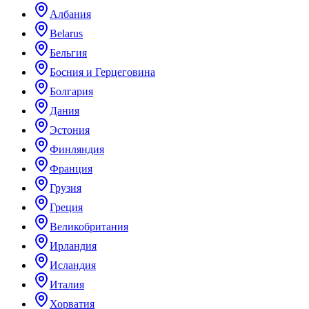
Албания
Belarus
Бельгия
Босния и Герцеговина
Болгария
Дания
Эстония
Финляндия
Франция
Грузия
Греция
Великобритания
Ирландия
Исландия
Италия
Хорватия