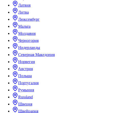
Латвия
Литва
Люксембург
Мальта
Молдавия
Черногория
Нидерланды
Северная Македония
Норвегия
Австрия
Польша
Португалия
Румыния
Russland
Швеция
Швейцария