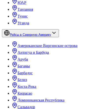
ЮАР
Танзания
Тунис
Уганда
Рейсы в Северную Америку
Американские Виргинские острова
Антигуа и Барбуда
Аруба
Багамы
Барбадос
Белиз
Коста-Рика
Кюрасао
Доминиканская Республика
Сальвадор