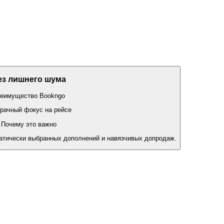
ез лишнего шума
еимущество Bookngo
рачный фокус на рейсе
Почему это важно
атически выбранных дополнений и навязчивых допродаж.