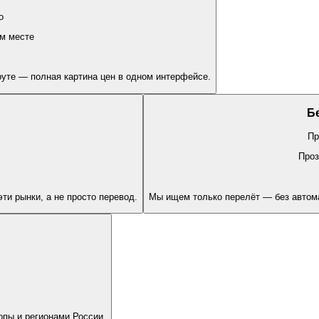
o
м месте
уте — полная картина цен в одном интерфейсе.
Б
Пр
Проз
ти рынки, а не просто перевод.
Мы ищем только перелёт — без автом
пы и регионами России.