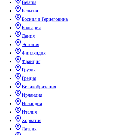
Belarus
Бельгия
Босния и Герцеговина
Болгария
Дания
Эстония
Финляндия
Франция
Грузия
Греция
Великобритания
Ирландия
Исландия
Италия
Хорватия
Латвия