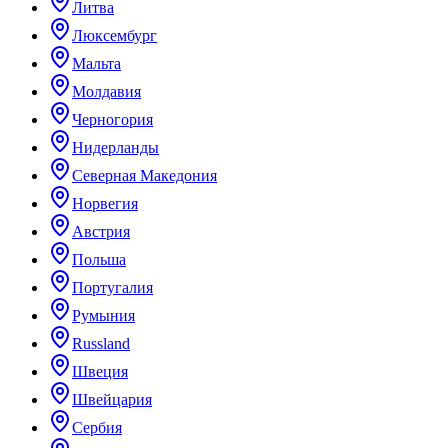
Литва
Люксембург
Мальта
Молдавия
Черногория
Нидерланды
Северная Македония
Норвегия
Австрия
Польша
Португалия
Румыния
Russland
Швеция
Швейцария
Сербия