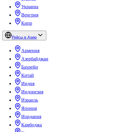
Украина
Венгрия
Кипр
Рейсы в Азию
Армения
Азербайджан
Бахрейн
Китай
Индия
Индонезия
Израиль
Япония
Иордания
Камбоджа