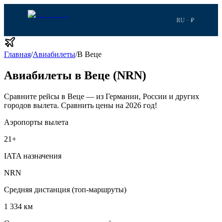
RU · ₽
Главная
/
Авиабилеты
/
В Веце
Авиабилеты в Веце (NRN)
Сравните рейсы в Веце — из Германии, России и других
городов вылета.
Сравнить цены на 2026 год!
Аэропорты вылета
21
+
IATA назначения
NRN
Средняя дистанция (топ-маршруты)
1 334 км