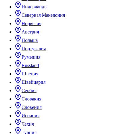
Нидерланды
Северная Македония
Норвегия
Австрия
Польша
Португалия
Румыния
Russland
Швеция
Швейцария
Сербия
Словакия
Словения
Испания
Чехия
Турция