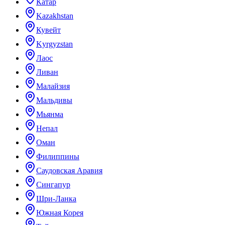
Катар
Kazakhstan
Кувейт
Kyrgyzstan
Лаос
Ливан
Малайзия
Мальдивы
Мьянма
Непал
Оман
Филиппины
Саудовская Аравия
Сингапур
Шри-Ланка
Южная Корея