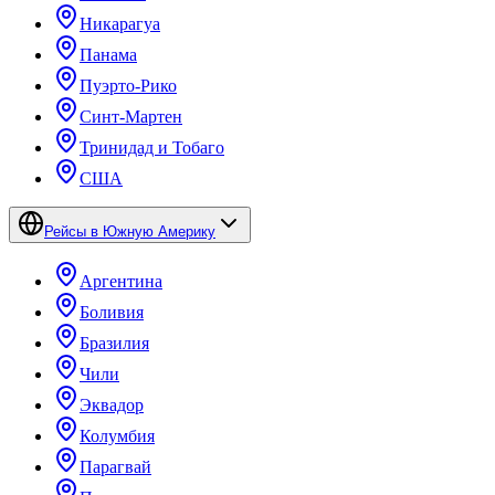
Никарагуа
Панама
Пуэрто-Рико
Синт-Мартен
Тринидад и Тобаго
США
Рейсы в Южную Америку
Аргентина
Боливия
Бразилия
Чили
Эквадор
Колумбия
Парагвай