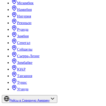
Мозамбик
Намибия
Нигерия
Реюньон
Руанда
Замбия
Сенегал
Сейшелы
Сьерра-Леоне
Зимбабве
ЮАР
Танзания
Тунис
Уганда
Рейсы в Северную Америку