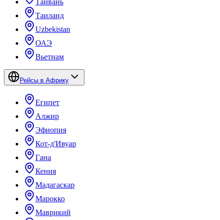
Тайвань
Таиланд
Uzbekistan
ОАЭ
Вьетнам
Рейсы в Африку
Египет
Алжир
Эфиопия
Кот-д'Ивуар
Гана
Кения
Мадагаскар
Марокко
Маврикий