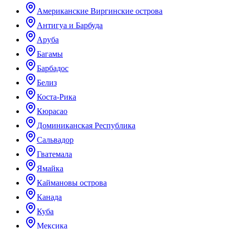
Американские Виргинские острова
Антигуа и Барбуда
Аруба
Багамы
Барбадос
Белиз
Коста-Рика
Кюрасао
Доминиканская Республика
Сальвадор
Гватемала
Ямайка
Каймановы острова
Канада
Куба
Мексика