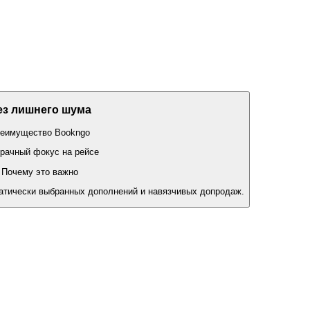
ез лишнего шума
еимущество Bookngo
рачный фокус на рейсе
Почему это важно
атически выбранных дополнений и навязчивых допродаж.