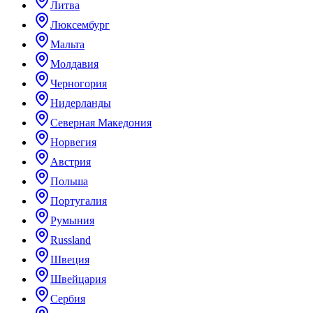
Литва
Люксембург
Мальта
Молдавия
Черногория
Нидерланды
Северная Македония
Норвегия
Австрия
Польша
Португалия
Румыния
Russland
Швеция
Швейцария
Сербия