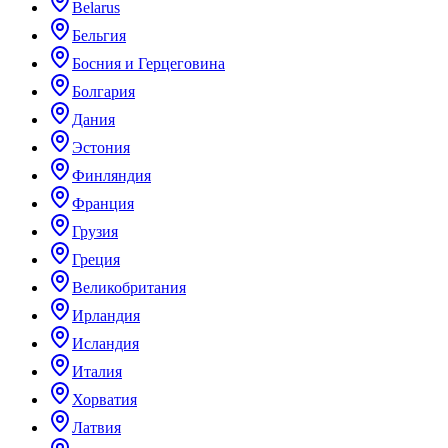
Belarus
Бельгия
Босния и Герцеговина
Болгария
Дания
Эстония
Финляндия
Франция
Грузия
Греция
Великобритания
Ирландия
Исландия
Италия
Хорватия
Латвия