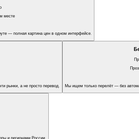
o
м месте
уте — полная картина цен в одном интерфейсе.
Б
Пр
Проз
ти рынки, а не просто перевод.
Мы ищем только перелёт — без автом
пы и регионами России.