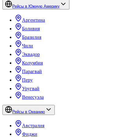
Рейсы в Южную Америку
Аргентина
Боливия
Бразилия
Чили
Эквадор
Колумбия
Парагвай
Перу
Уругвай
Венесуэла
Рейсы в Океанию
Австралия
Фиджи