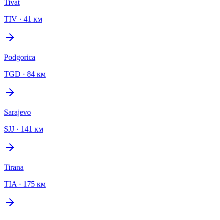
Tivat
TIV
·
41 км
Podgorica
TGD
·
84 км
Sarajevo
SJJ
·
141 км
Tirana
TIA
·
175 км