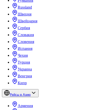
Румыния
Russland
Швеция
Швейцария
Сербия
Словакия
Словения
Испания
Чехия
Турция
Украина
Венгрия
Кипр
Рейсы в Азию
Армения