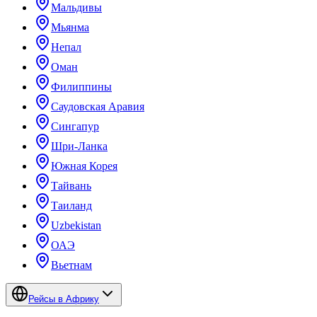
Мальдивы
Мьянма
Непал
Оман
Филиппины
Саудовская Аравия
Сингапур
Шри-Ланка
Южная Корея
Тайвань
Таиланд
Uzbekistan
ОАЭ
Вьетнам
Рейсы в Африку