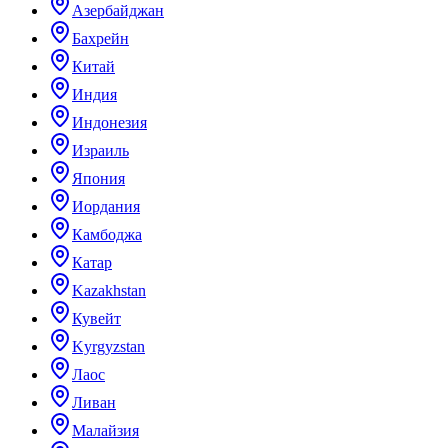
Азербайджан
Бахрейн
Китай
Индия
Индонезия
Израиль
Япония
Иордания
Камбоджа
Катар
Kazakhstan
Кувейт
Kyrgyzstan
Лаос
Ливан
Малайзия