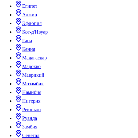
Египет
Алжир
Эфиопия
Кот-д'Ивуар
Гана
Кения
Мадагаскар
Марокко
Маврикий
Мозамбик
Намибия
Нигерия
Реюньон
Руанда
Замбия
Сенегал