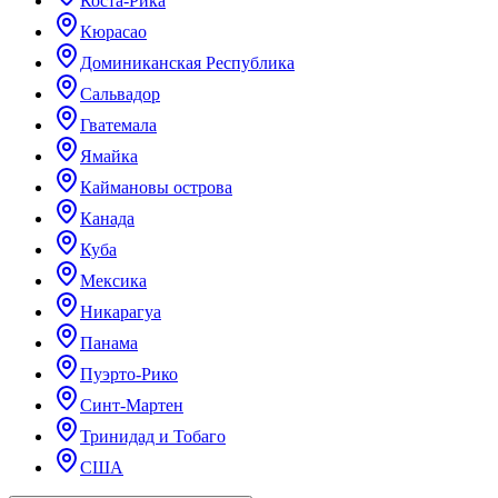
Коста-Рика
Кюрасао
Доминиканская Республика
Сальвадор
Гватемала
Ямайка
Каймановы острова
Канада
Куба
Мексика
Никарагуа
Панама
Пуэрто-Рико
Синт-Мартен
Тринидад и Тобаго
США