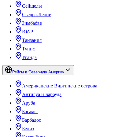
Сейшелы
Сьерра-Леоне
Зимбабве
ЮАР
Танзания
Тунис
Уганда
Рейсы в Северную Америку
Американские Виргинские острова
Антигуа и Барбуда
Аруба
Багамы
Барбадос
Белиз