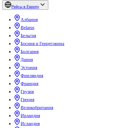
Рейсы в Европу
Албания
Belarus
Бельгия
Босния и Герцеговина
Болгария
Дания
Эстония
Финляндия
Франция
Грузия
Греция
Великобритания
Ирландия
Исландия