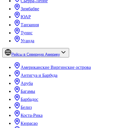
Сьерра-Леоне
Зимбабве
ЮАР
Танзания
Тунис
Уганда
Рейсы в Северную Америку
Американские Виргинские острова
Антигуа и Барбуда
Аруба
Багамы
Барбадос
Белиз
Коста-Рика
Кюрасао