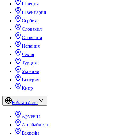
Швеция
Швейцария
Сербия
Словакия
Словения
Испания
Чехия
Турция
Украина
Венгрия
Кипр
Рейсы в Азию
Армения
Азербайджан
Бахрейн