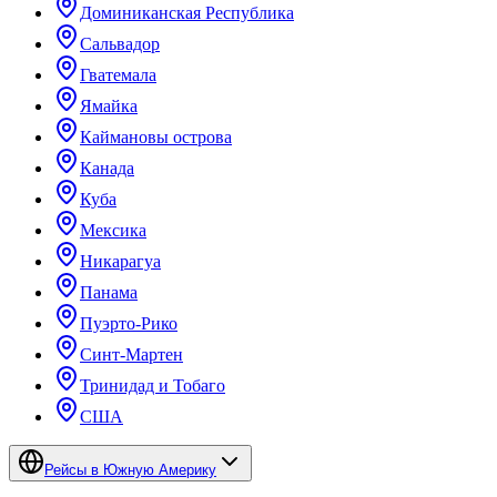
Доминиканская Республика
Сальвадор
Гватемала
Ямайка
Каймановы острова
Канада
Куба
Мексика
Никарагуа
Панама
Пуэрто-Рико
Синт-Мартен
Тринидад и Тобаго
США
Рейсы в Южную Америку