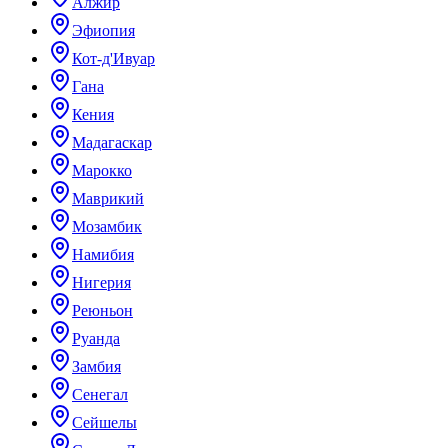
Алжир
Эфиопия
Кот-д'Ивуар
Гана
Кения
Мадагаскар
Марокко
Маврикий
Мозамбик
Намибия
Нигерия
Реюньон
Руанда
Замбия
Сенегал
Сейшелы