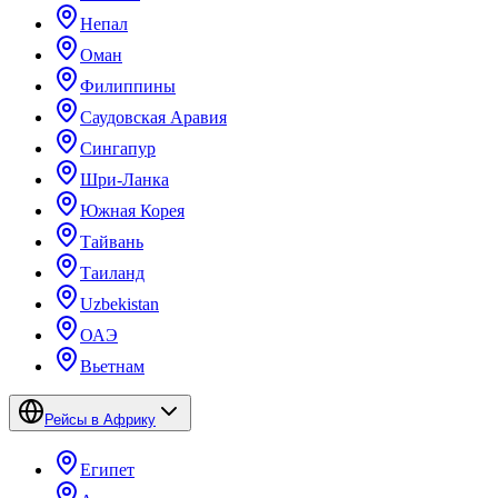
Непал
Оман
Филиппины
Саудовская Аравия
Сингапур
Шри-Ланка
Южная Корея
Тайвань
Таиланд
Uzbekistan
ОАЭ
Вьетнам
Рейсы в Африку
Египет