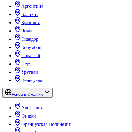
Аргентина
Боливия
Бразилия
Чили
Эквадор
Колумбия
Парагвай
Перу
Уругвай
Венесуэла
Рейсы в Океанию
Австралия
Фиджи
Французская Полинезия