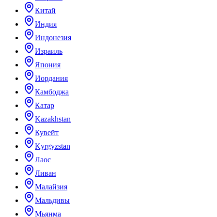
Китай
Индия
Индонезия
Израиль
Япония
Иордания
Камбоджа
Катар
Kazakhstan
Кувейт
Kyrgyzstan
Лаос
Ливан
Малайзия
Мальдивы
Мьянма