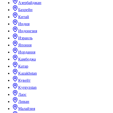
Азербайджан
Бахрейн
Китай
Индия
Индонезия
Израиль
Япония
Иордания
Камбоджа
Катар
Kazakhstan
Кувейт
Kyrgyzstan
Лаос
Ливан
Малайзия