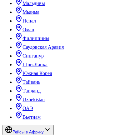
Мальдивы
Мьянма
Непал
Оман
Филиппины
Саудовская Аравия
Сингапур
Шри-Ланка
Южная Корея
Тайвань
Таиланд
Uzbekistan
ОАЭ
Вьетнам
Рейсы в Африку