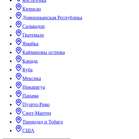
Коста-Рика
Кюрасао
Доминиканская Республика
Сальвадор
Гватемала
Ямайка
Каймановы острова
Канада
Куба
Мексика
Никарагуа
Панама
Пуэрто-Рико
Синт-Мартен
Тринидад и Тобаго
США