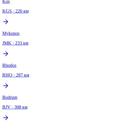
Kos
KGS
·
226 км
Mykonos
JMK
·
233 км
Rhodos
RHO
·
287 км
Bodrum
BJV
·
308 км