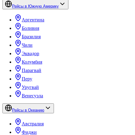
Рейсы в Южную Америку
Аргентина
Боливия
Бразилия
Чили
Эквадор
Колумбия
Парагвай
Перу
Уругвай
Венесуэла
Рейсы в Океанию
Австралия
Фиджи