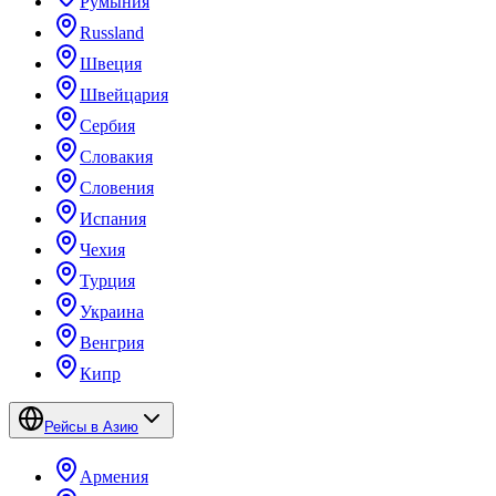
Румыния
Russland
Швеция
Швейцария
Сербия
Словакия
Словения
Испания
Чехия
Турция
Украина
Венгрия
Кипр
Рейсы в Азию
Армения