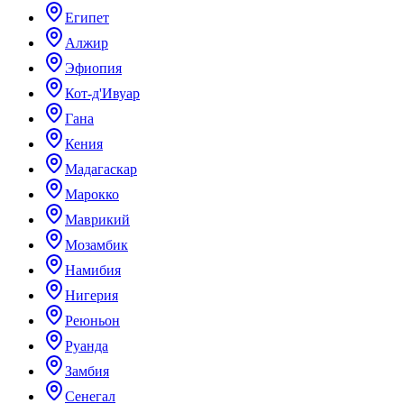
Египет
Алжир
Эфиопия
Кот-д'Ивуар
Гана
Кения
Мадагаскар
Марокко
Маврикий
Мозамбик
Намибия
Нигерия
Реюньон
Руанда
Замбия
Сенегал