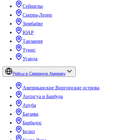
Сейшелы
Сьерра-Леоне
Зимбабве
ЮАР
Танзания
Тунис
Уганда
Рейсы в Северную Америку
Американские Виргинские острова
Антигуа и Барбуда
Аруба
Багамы
Барбадос
Белиз