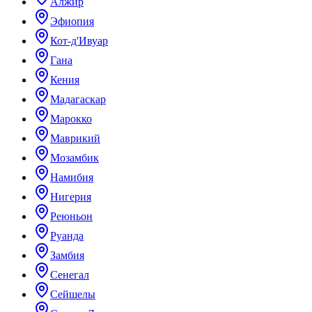
Алжир
Эфиопия
Кот-д'Ивуар
Гана
Кения
Мадагаскар
Марокко
Маврикий
Мозамбик
Намибия
Нигерия
Реюньон
Руанда
Замбия
Сенегал
Сейшелы