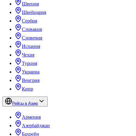
Швеция
Швейцария
Сербия
Словакия
Словения
Испания
Чехия
Турция
Украина
Венгрия
Кипр
Рейсы в Азию
Армения
Азербайджан
Бахрейн