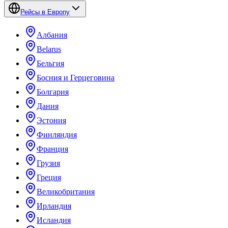
Рейсы в Европу
Албания
Belarus
Бельгия
Босния и Герцеговина
Болгария
Дания
Эстония
Финляндия
Франция
Грузия
Греция
Великобритания
Ирландия
Исландия