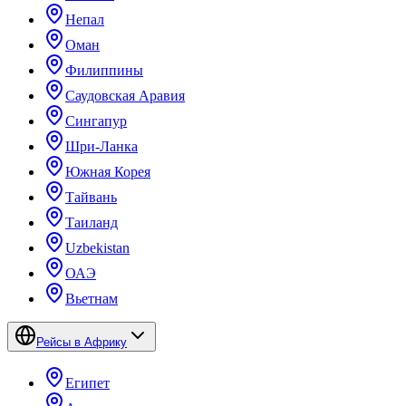
Непал
Оман
Филиппины
Саудовская Аравия
Сингапур
Шри-Ланка
Южная Корея
Тайвань
Таиланд
Uzbekistan
ОАЭ
Вьетнам
Рейсы в Африку
Египет