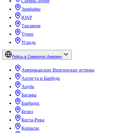
Сьерра-Леоне
Зимбабве
ЮАР
Танзания
Тунис
Уганда
Рейсы в Северную Америку
Американские Виргинские острова
Антигуа и Барбуда
Аруба
Багамы
Барбадос
Белиз
Коста-Рика
Кюрасао