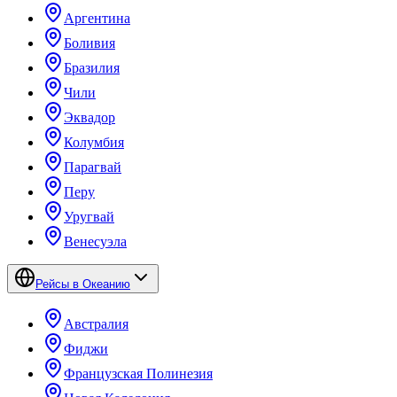
Аргентина
Боливия
Бразилия
Чили
Эквадор
Колумбия
Парагвай
Перу
Уругвай
Венесуэла
Рейсы в Океанию
Австралия
Фиджи
Французская Полинезия