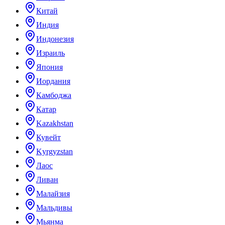
Китай
Индия
Индонезия
Израиль
Япония
Иордания
Камбоджа
Катар
Kazakhstan
Кувейт
Kyrgyzstan
Лаос
Ливан
Малайзия
Мальдивы
Мьянма