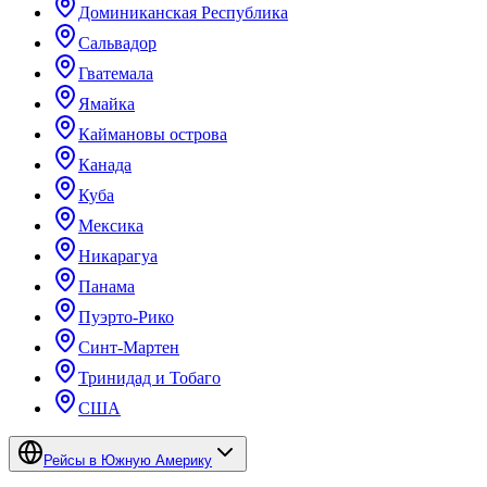
Доминиканская Республика
Сальвадор
Гватемала
Ямайка
Каймановы острова
Канада
Куба
Мексика
Никарагуа
Панама
Пуэрто-Рико
Синт-Мартен
Тринидад и Тобаго
США
Рейсы в Южную Америку