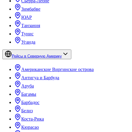
Сьерра-Леоне
Зимбабве
ЮАР
Танзания
Тунис
Уганда
Рейсы в Северную Америку
Американские Виргинские острова
Антигуа и Барбуда
Аруба
Багамы
Барбадос
Белиз
Коста-Рика
Кюрасао