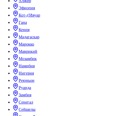
Алжир
Эфиопия
Кот-д'Ивуар
Гана
Кения
Мадагаскар
Марокко
Маврикий
Мозамбик
Намибия
Нигерия
Реюньон
Руанда
Замбия
Сенегал
Сейшелы