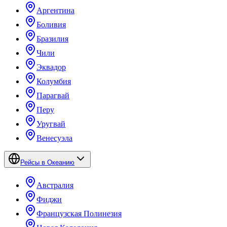
Аргентина
Боливия
Бразилия
Чили
Эквадор
Колумбия
Парагвай
Перу
Уругвай
Венесуэла
Рейсы в Океанию
Австралия
Фиджи
Французская Полинезия