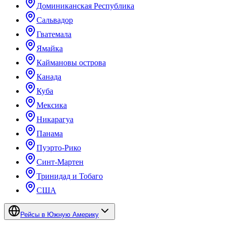
Доминиканская Республика
Сальвадор
Гватемала
Ямайка
Каймановы острова
Канада
Куба
Мексика
Никарагуа
Панама
Пуэрто-Рико
Синт-Мартен
Тринидад и Тобаго
США
Рейсы в Южную Америку