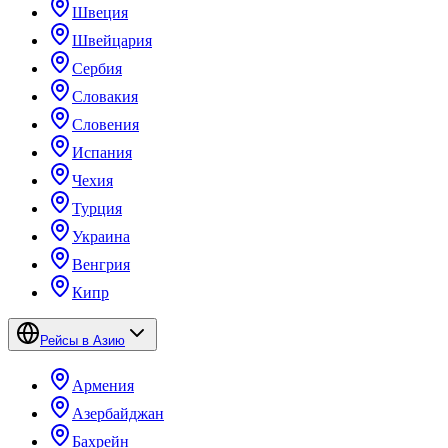
Швеция
Швейцария
Сербия
Словакия
Словения
Испания
Чехия
Турция
Украина
Венгрия
Кипр
Рейсы в Азию
Армения
Азербайджан
Бахрейн