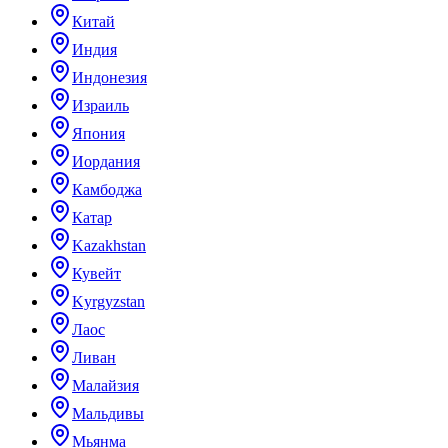
Китай
Индия
Индонезия
Израиль
Япония
Иордания
Камбоджа
Катар
Kazakhstan
Кувейт
Kyrgyzstan
Лаос
Ливан
Малайзия
Мальдивы
Мьянма