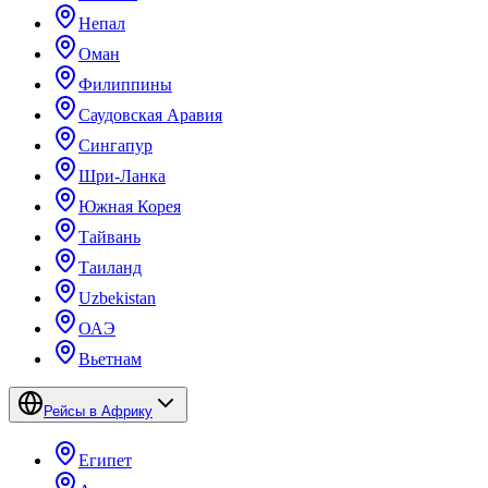
Непал
Оман
Филиппины
Саудовская Аравия
Сингапур
Шри-Ланка
Южная Корея
Тайвань
Таиланд
Uzbekistan
ОАЭ
Вьетнам
Рейсы в Африку
Египет