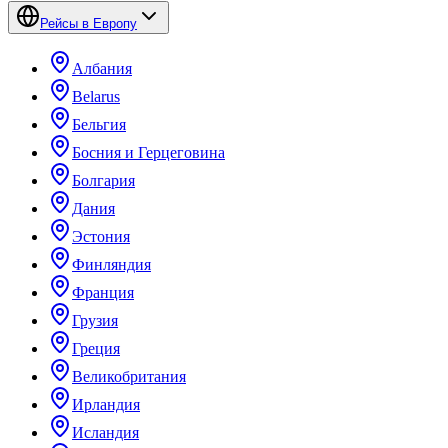
Рейсы в Европу
Албания
Belarus
Бельгия
Босния и Герцеговина
Болгария
Дания
Эстония
Финляндия
Франция
Грузия
Греция
Великобритания
Ирландия
Исландия