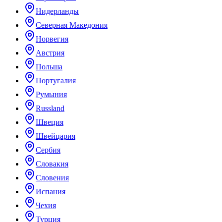
Нидерланды
Северная Македония
Норвегия
Австрия
Польша
Португалия
Румыния
Russland
Швеция
Швейцария
Сербия
Словакия
Словения
Испания
Чехия
Турция