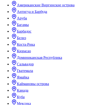
Американские Виргинские острова
Антигуа и Барбуда
Аруба
Багамы
Барбадос
Белиз
Коста-Рика
Кюрасао
Доминиканская Республика
Сальвадор
Гватемала
Ямайка
Каймановы острова
Канада
Куба
Мексика