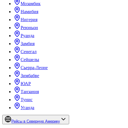
Мозамбик
Намибия
Нигерия
Реюньон
Руанда
Замбия
Сенегал
Сейшелы
Сьерра-Леоне
Зимбабве
ЮАР
Танзания
Тунис
Уганда
Рейсы в Северную Америку