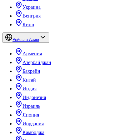
Украина
Венгрия
Кипр
Рейсы в Азию
Армения
Азербайджан
Бахрейн
Китай
Индия
Индонезия
Израиль
Япония
Иордания
Камбоджа