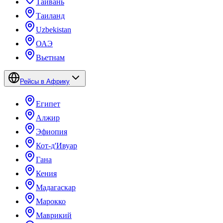
Тайвань
Таиланд
Uzbekistan
ОАЭ
Вьетнам
Рейсы в Африку
Египет
Алжир
Эфиопия
Кот-д'Ивуар
Гана
Кения
Мадагаскар
Марокко
Маврикий