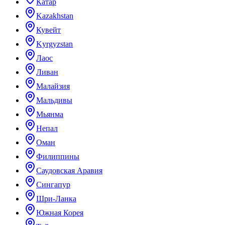
Катар
Kazakhstan
Кувейт
Kyrgyzstan
Лаос
Ливан
Малайзия
Мальдивы
Мьянма
Непал
Оман
Филиппины
Саудовская Аравия
Сингапур
Шри-Ланка
Южная Корея