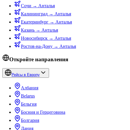
Сочи
→
Анталья
Калининград
→
Анталья
Екатеринбург
→
Анталья
Казань
→
Анталья
Новосибирск
→
Анталья
Ростов-на-Дону
→
Анталья
Откройте направления
Рейсы в Европу
Албания
Belarus
Бельгия
Босния и Герцеговина
Болгария
Дания